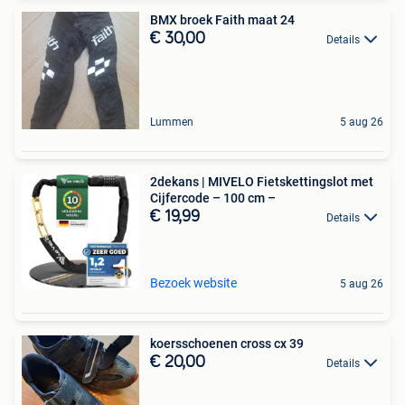
BMX broek Faith maat 24
€ 30,00
Details
Lummen
5 aug 26
2dekans | MIVELO Fietskettingslot met
Cijfercode – 100 cm –
€ 19,99
Details
Bezoek website
5 aug 26
koersschoenen cross cx 39
€ 20,00
Details