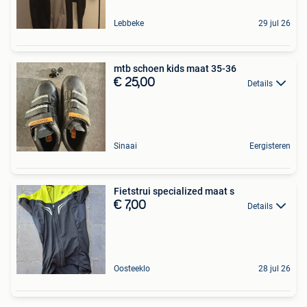
Lebbeke
29 jul 26
mtb schoen kids maat 35-36
€ 25,00
Details
Sinaai
Eergisteren
Fietstrui specialized maat s
€ 7,00
Details
Oosteeklo
28 jul 26