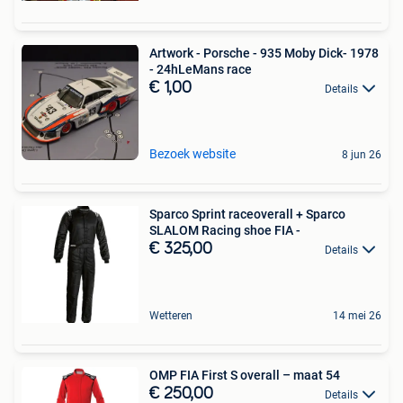
Artwork - Porsche - 935 Moby Dick- 1978
- 24hLeMans race
€ 1,00
Details
Bezoek website
8 jun 26
Sparco Sprint raceoverall + Sparco
SLALOM Racing shoe FIA -
€ 325,00
Details
Wetteren
14 mei 26
OMP FIA First S overall – maat 54
€ 250,00
Details