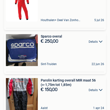
Houthalen+ Deel Van Zonhoven En Zolder
5 jul 26
Sparco overal
€ 250,00
Details
Sint-Truiden
22 jun 26
Parolin karting overall MIR maat 56
(+-1,75m tot 1,85m)
€ 150,00
Details
Aalst
1 apr 24