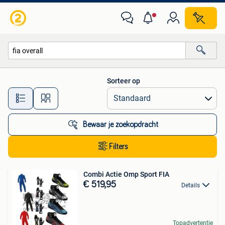
Alle categorieën…
Sorteer op
Alle afstanden…
Bewaar je zoekopdracht
Filters
Combi Actie Omp Sport FIA
€ 519,95
Details
Topadvertentie