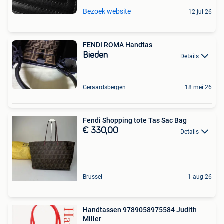
Bezoek website
12 jul 26
FENDI ROMA Handtas
Bieden
Details
Geraardsbergen
18 mei 26
Fendi Shopping tote Tas Sac Bag
€ 330,00
Details
Brussel
1 aug 26
Handtassen 9789058975584 Judith
Miller