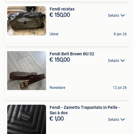
Fendi reistas
€ 150,00
Details
Ukkel
8 jan 26
Fendi Belt Brown 80/32
€ 150,00
Details
Roeselare
12 jul 26
Fendi - Zainetto Trapuntato in Pelle -
Sac à dos
€ 1,00
Details