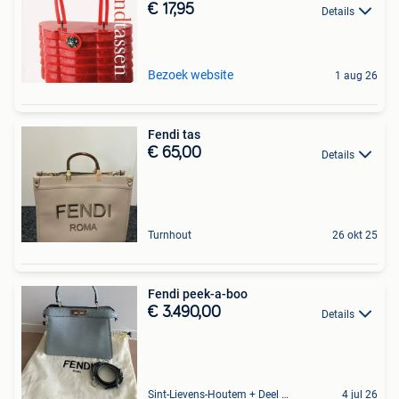
€ 17,95
Details
Bezoek website
1 aug 26
Fendi tas
€ 65,00
Details
Turnhout
26 okt 25
Fendi peek-a-boo
€ 3.490,00
Details
Sint-Lievens-Houtem + Deel Oombergen
4 jul 26