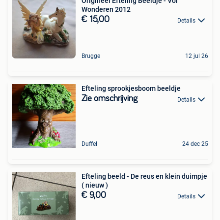
Origineel Efteling Beeldje - Vol
Wonderen 2012
€ 15,00
Details
Brugge
12 jul 26
Efteling sprookjesboom beeldje
Zie omschrijving
Details
Duffel
24 dec 25
Efteling beeld - De reus en klein duimpje
( nieuw )
€ 9,00
Details