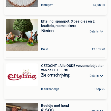
Ichtegem
14 jun 26
Efteling: spaarpot, 3 beeldjes en 2
knuffels, raamstickers
Bieden
Details
Diest
12 nov 20
GEZOCHT : Alle OUDE verzamelobjecten
van de EFTELING .
Zie omschrijving
Details
Blankenberge
8 sep 25
Beeldje met hond
€ 5,00
Details