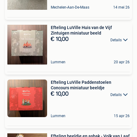
Mechelen-Aan-De-Maas
14 mei 26
Efteling LuVille Huis van de Vijf
Zintuigen miniatuur beeld
€ 10,00
Details
Lummen
20 apr 26
Efteling LuVille Paddenstoelen
Concours miniatuur beeldje
€ 10,00
Details
Lummen
15 apr 26
Efteling beeldje en asbak - Volk van Laaf