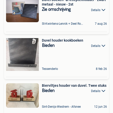
metaal - nieuw - 2st
Zie omschrijving
Details
St-Kwintens-Lennik + Deel Roosdaal
7 aug 26
Duvel houder kookboeken
Bieden
Details
Tessenderlo
8 feb 26
Bierviltjes houder van duvel. Twee stuks
Bieden
Details
Sint-Denijs-Westrem - Afsnee
12 jun 26