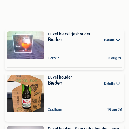
Duvel bierviltjeshouder.
Bieden
Details
Herzele
3 aug 26
Duvel houder
Bieden
Details
Oostham
19 apr 26
Duvel boeken- & receptenhouder - zwart