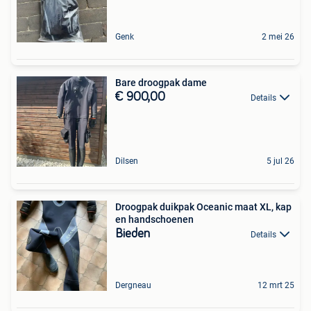
Genk
2 mei 26
Bare droogpak dame
€ 900,00
Details
Dilsen
5 jul 26
Droogpak duikpak Oceanic maat XL, kap
en handschoenen
Bieden
Details
Dergneau
12 mrt 25