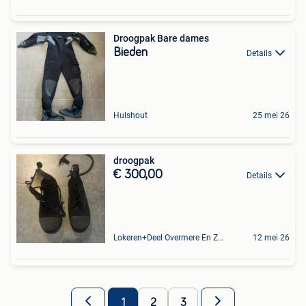
Droogpak Bare dames
Bieden
Details
Hulshout
25 mei 26
droogpak
€ 300,00
Details
Lokeren+Deel Overmere En Zele
12 mei 26
1
2
3