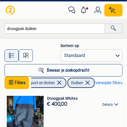
Duiken
Sorteer op
Alle afstanden…
Bewaar je zoekopdracht
Filters
Watersport en Boten
Duiken
Verwijder filters
Droogpak Whites
€ 400,00
Details