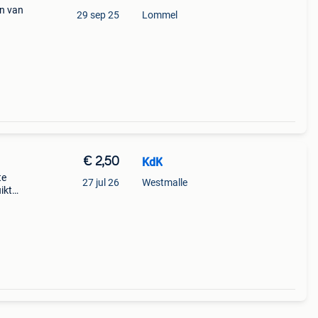
en van
29 sep 25
Lommel
€ 2,50
KdK
te
27 jul 26
Westmalle
ikt