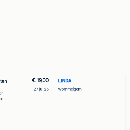
€ 19,00
LINDA
oten
27 jul 26
Wommelgem
or
en
an
 rand