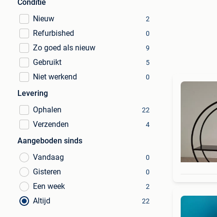
Conditie
Nieuw
2
Refurbished
0
Zo goed als nieuw
9
Gebruikt
5
Niet werkend
0
Levering
Ophalen
22
Verzenden
4
Aangeboden sinds
Vandaag
0
Gisteren
0
Een week
2
Altijd
22