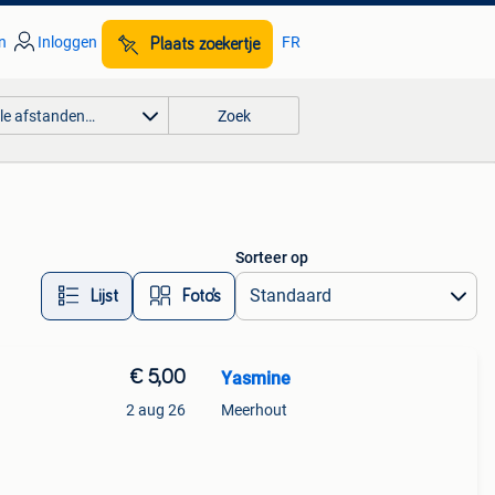
n
Inloggen
FR
Plaats zoekertje
lle afstanden…
Zoek
Sorteer op
Lijst
Foto’s
€ 5,00
Yasmine
2 aug 26
Meerhout