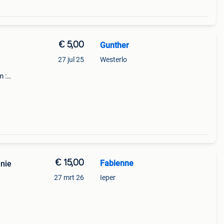
€ 5,00
Gunther
27 jul 25
Westerlo
m :
€ 15,00
Fabienne
nie
27 mrt 26
Ieper