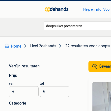
Help en info
Voor
Heel 2dehands
22 resultaten
voor 'doopsu
Home
Verfijn resultaten
Bewaar
Prijs
van
tot
€
€
Categorie