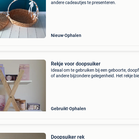
andere cadeautjes te presenteren.
Nieuw
Ophalen
Rekje voor doopsuiker
Ideaal om te gebruiken bij een geboorte, doop
of andere bijzondere gelegenheid. Het rekje bi
een leuke manier om doopsuiker, kleine attenti
bedankjes mooi te presenteren en kan nadien
Gebruikt
Ophalen
Doopsuiker rek