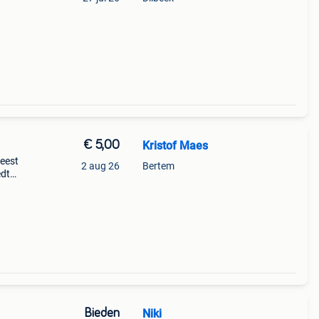
€ 5,00
Kristof Maes
feest
2 aug 26
Bertem
edt
es of
 nog
Bieden
Niki