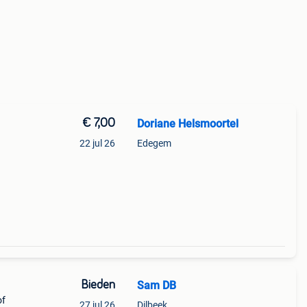
€ 7,00
Doriane Helsmoortel
22 jul 26
Edegem
Bieden
Sam DB
of
27 jul 26
Dilbeek