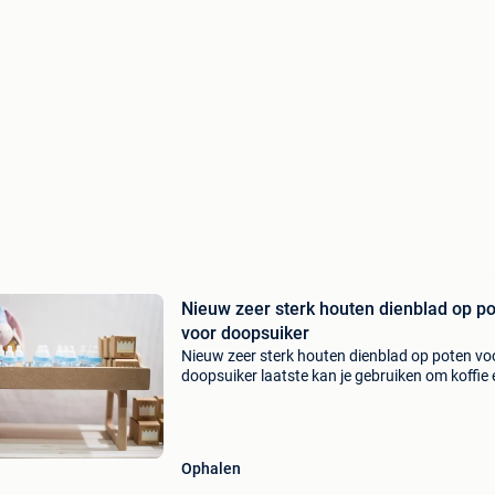
Nieuw zeer sterk houten dienblad op p
voor doopsuiker
Nieuw zeer sterk houten dienblad op poten vo
doopsuiker laatste kan je gebruiken om koffie 
koekjes op te zetten of voor het presenteren v
doopsuiker l. 44 Cm. H 22 cm. D 28 cm hoogte
3 cm
Ophalen