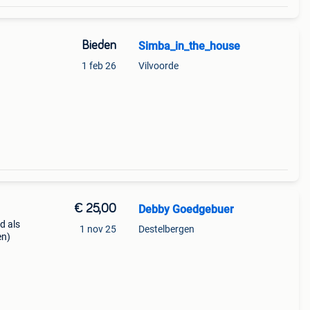
Bieden
Simba_in_the_house
1 feb 26
Vilvoorde
€ 25,00
Debby Goedgebuer
d als
1 nov 25
Destelbergen
en)