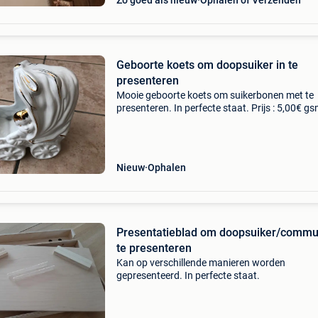
Zo goed als nieuw
Ophalen of Verzenden
Geboorte koets om doopsuiker in te
presenteren
Mooie geboorte koets om suikerbonen met te
presenteren. In perfecte staat. Prijs : 5,00€ gs
0496/067262
Nieuw
Ophalen
Presentatieblad om doopsuiker/commu
te presenteren
Kan op verschillende manieren worden
gepresenteerd. In perfecte staat.