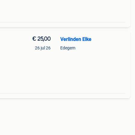
€ 25,00
Verlinden Elke
26 jul 26
Edegem