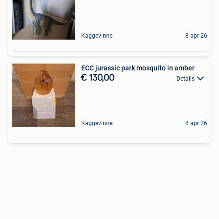
Kaggevinne
8 apr 26
ECC jurassic park mosquito in amber
€ 130,00
Details
Kaggevinne
8 apr 26