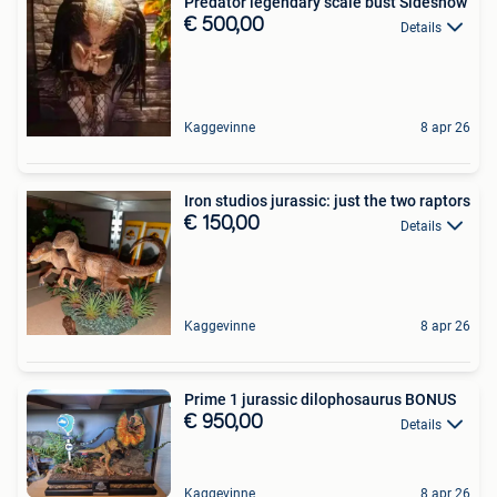
Predator legendary scale bust Sideshow
€ 500,00
Details
Kaggevinne
8 apr 26
Iron studios jurassic: just the two raptors
€ 150,00
Details
Kaggevinne
8 apr 26
Prime 1 jurassic dilophosaurus BONUS
€ 950,00
Details
Kaggevinne
8 apr 26