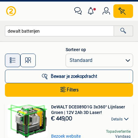
Alle categorieën…
Sorteer op
Alle afstanden…
Bewaar je zoekopdracht
Filters
DeWALT DCE089D1G 3x360° Lijnlaser
Groen | 12V 2Ah 3D Laser!
€ 449,00
Details
Topadvertentie
Bezoek website
Vandaag