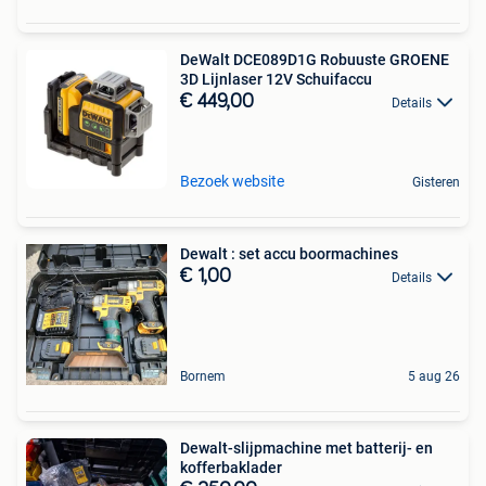
DeWalt DCE089D1G Robuuste GROENE
3D Lijnlaser 12V Schuifaccu
€ 449,00
Details
Bezoek website
Gisteren
Dewalt : set accu boormachines
€ 1,00
Details
Bornem
5 aug 26
Dewalt-slijpmachine met batterij- en
kofferbaklader