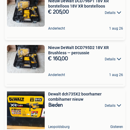
Nieuw DeWalt DCD796P1 18V XR
borstelloos 18V XR borstelloos
€ 205,00
Details
Anderlecht
1 aug 26
Nieuw DeWalt DCD795D2 18V XR
Brushless — percussie
€ 160,00
Details
Anderlecht
1 aug 26
Dewalt dch735X2 boorhamer
combihamer nieuw
Bieden
Details
Leopoldsburg
Gisteren