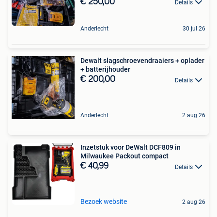
€ 250,00
Details
Anderlecht
30 jul 26
Dewalt slagschroevendraaiers + oplader
+ batterijhouder
€ 200,00
Details
Anderlecht
2 aug 26
Inzetstuk voor DeWalt DCF809 in
Milwaukee Packout compact
€ 40,99
Details
Bezoek website
2 aug 26