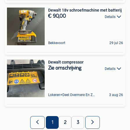
Dewalt 18v schroefmachine met batterij
€ 90,00
Details
Bekkevoort
29 jul 26
Dewalt compressor
Zie omschrijving
Details
Lokeren+Deel Overmere En Zele
3 aug 26
1
2
3