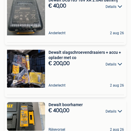
Dewalt DCB183 18V XR 2.0Ah batterij
€ 40,00
Details
Anderlecht
2 aug 26
Dewalt slagschroevendraaiers + accu +
oplader met co
€ 200,00
Details
Anderlecht
2 aug 26
Dewalt boorhamer
€ 400,00
Details
Rijkevorsel
2 aug 26