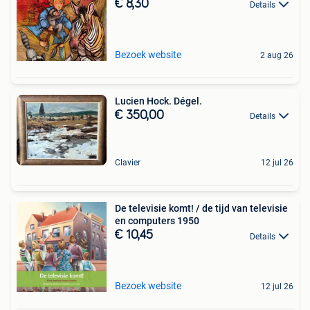
€ 8,30
Details
Bezoek website
2 aug 26
Lucien Hock. Dégel.
€ 350,00
Details
Clavier
12 jul 26
De televisie komt! / de tijd van televisie
en computers 1950
€ 10,45
Details
Bezoek website
12 jul 26