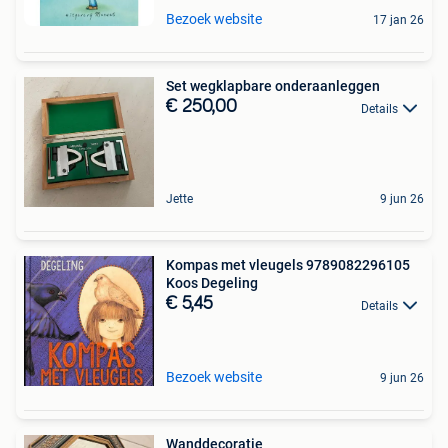
Bezoek website
17 jan 26
Set wegklapbare onderaanleggen
€ 250,00
Details
Jette
9 jun 26
Kompas met vleugels 9789082296105
Koos Degeling
€ 5,45
Details
Bezoek website
9 jun 26
Wanddecoratie