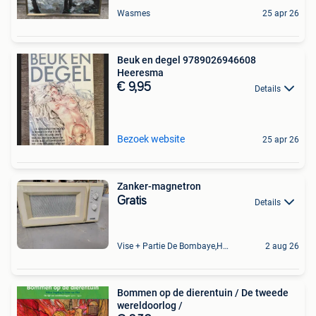
Wasmes
25 apr 26
Beuk en degel 9789026946608
Heeresma
€ 9,95
Details
Bezoek website
25 apr 26
Zanker-magnetron
Gratis
Details
Vise + Partie De Bombaye,Hac- Court, Hermalle-Ss-Argenteau
2 aug 26
Bommen op de dierentuin / De tweede
wereldoorlog /