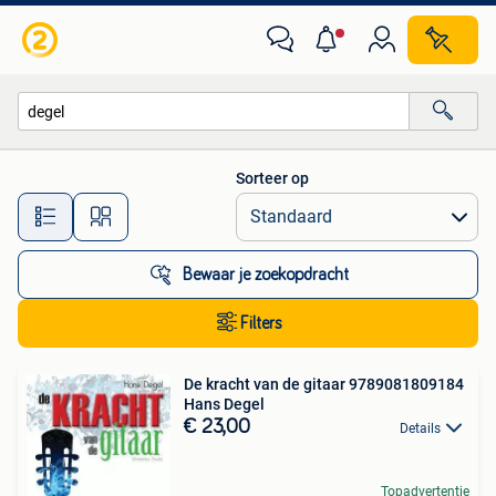
Alle categorieën…
Sorteer op
Alle afstanden…
Bewaar je zoekopdracht
Filters
De kracht van de gitaar 9789081809184
Hans Degel
€ 23,00
Details
Topadvertentie