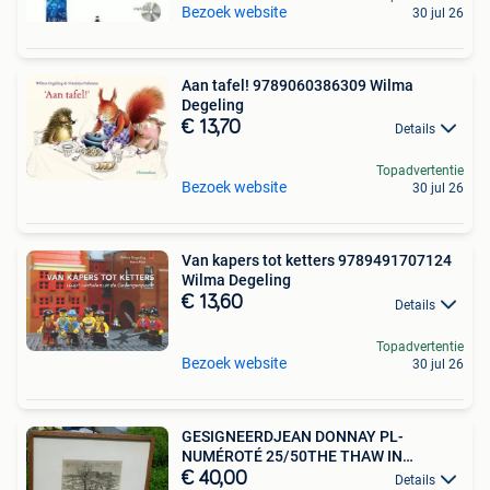
Bezoek website
30 jul 26
Aan tafel! 9789060386309 Wilma
Degeling
€ 13,70
Details
Topadvertentie
Bezoek website
30 jul 26
Van kapers tot ketters 9789491707124
Wilma Degeling
€ 13,60
Details
Topadvertentie
Bezoek website
30 jul 26
GESIGNEERDJEAN DONNAY PL-
NUMÉROTÉ 25/50THE THAW IN
JULÉMONT
€ 40,00
Details