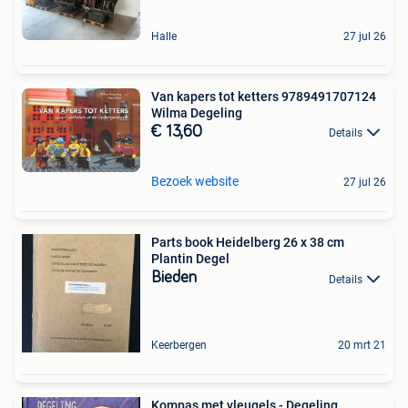
Halle
27 jul 26
Van kapers tot ketters 9789491707124
Wilma Degeling
€ 13,60
Details
Bezoek website
27 jul 26
Parts book Heidelberg 26 x 38 cm
Plantin Degel
Bieden
Details
Keerbergen
20 mrt 21
Kompas met vleugels - Degeling