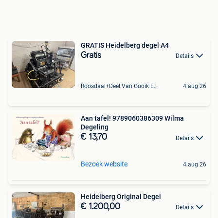
GRATIS Heidelberg degel A4
Gratis
Details
Roosdaal+Deel Van Gooik En Sint-Kwintens-Lennik
4 aug 26
Aan tafel! 9789060386309 Wilma
Degeling
€ 13,70
Details
Bezoek website
4 aug 26
Heidelberg Original Degel
€ 1.200,00
Details