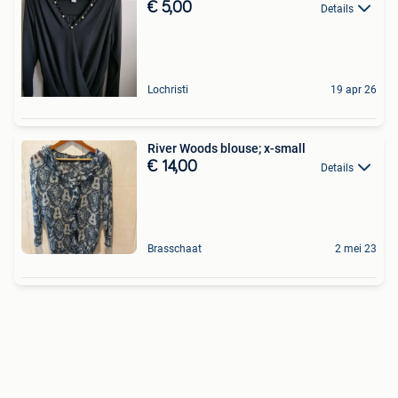
€ 5,00
Details
Lochristi
19 apr 26
River Woods blouse; x-small
€ 14,00
Details
Brasschaat
2 mei 23