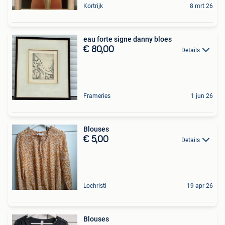
Kortrijk
8 mrt 26
eau forte signe danny bloes
€ 80,00
Details
Frameries
1 jun 26
Blouses
€ 5,00
Details
Lochristi
19 apr 26
Blouses