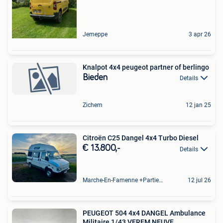
Jemeppe
3 apr 26
Knalpot 4x4 peugeot partner of berlingo
Bieden
Details
Zichem
12 jan 25
Citroën C25 Dangel 4x4 Turbo Diesel
€ 13.800,-
Details
Marche-En-Famenne +Partie De Baillonville Et Noiseux
12 jul 26
PEUGEOT 504 4x4 DANGEL Ambulance
Militaire 1/43 VEREM NEUVE