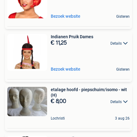
Bezoek website
Gisteren
Indianen Pruik Dames
€ 11,25
Details
Bezoek website
Gisteren
etalage hoofd - piepschuim/isomo - wit
(H)
€ 8,00
Details
Lochristi
3 aug 26