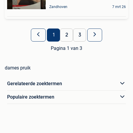
Zandhoven
7 mrt 26
1
2
3
Pagina 1 van 3
dames pruik
Gerelateerde zoektermen
Populaire zoektermen