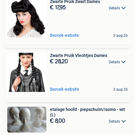
Zwarte Pruik Zwart Dames
€ 17,95
Details
Bezoek website
3 aug 26
Zwarte Pruik Vlechtjes Dames
€ 28,20
Details
Bezoek website
3 aug 26
etalage hoofd - piepschuim/isomo - wit
(L)
€ 8,00
Details