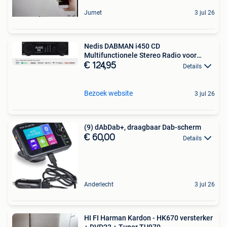
Jumet
3 jul 26
Nedis DABMAN i450 CD
Multifunctionele Stereo Radio voor
DAB+
€ 124,95
Details
Bezoek website
3 jul 26
(9) dAbDab+, draagbaar Dab-scherm
€ 60,00
Details
Anderlecht
3 jul 26
HI FI Harman Kardon - HK670 versterker
+ DVD22 + Tuner TU970