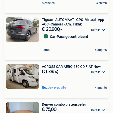
Mechelen
Gisteren
Tiguan -AUTOMAAT -GPS -Virtual -App -
ACC -Camera -Afn. Trkhk
€ 20.900,-
Details
Car-Pass gecontroleerd
Torhout
4 aug 26
ACROSS CAR AERO 680 CD FIAT New
€ 67.957,-
Details
Bezoek website
4 aug 26
Denver combo platenspeler
€ 75,00
Details