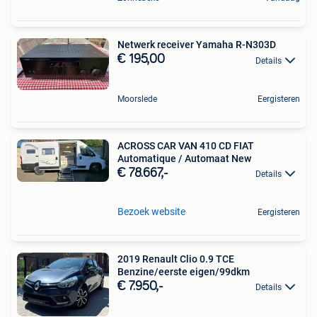
Netwerk receiver Yamaha R-N303D
€ 195,00
Details
Moorslede
Eergisteren
ACROSS CAR VAN 410 CD FIAT
Automatique / Automaat New
€ 78.667,-
Details
Bezoek website
Eergisteren
2019 Renault Clio 0.9 TCE
Benzine/eerste eigen/99dkm
€ 7.950,-
Details