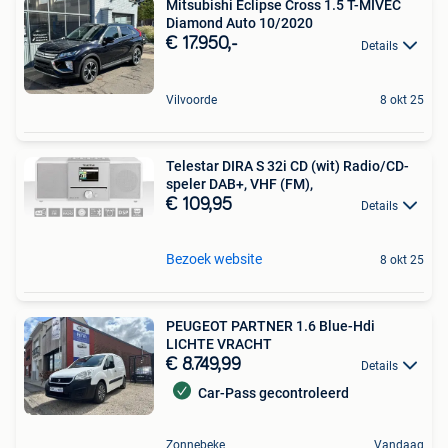
Mitsubishi Eclipse Cross 1.5 T-MIVEC
Diamond Auto 10/2020
€ 17.950,-
Details
Vilvoorde
8 okt 25
Telestar DIRA S 32i CD (wit) Radio/CD-
speler DAB+, VHF (FM),
€ 109,95
Details
Bezoek website
8 okt 25
PEUGEOT PARTNER 1.6 Blue-Hdi
LICHTE VRACHT
€ 8.749,99
Details
Car-Pass gecontroleerd
Zonnebeke
Vandaag