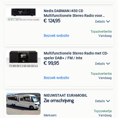
Nedis DABMAN i450 CD
Multifunctionele Stereo Radio voor
DAB+
€ 124,95
Details
Topadvertentie
Bezoek website
Vandaag
Multifunctionele Stereo Radio met CD-
speler DAB+ / FM / Inte
€ 99,95
Details
Topadvertentie
Bezoek website
Vandaag
NIEUWSTAAT EURAMOBIL
Zie omschrijving
Details
Topzoekertje
Merksem
Vandaag