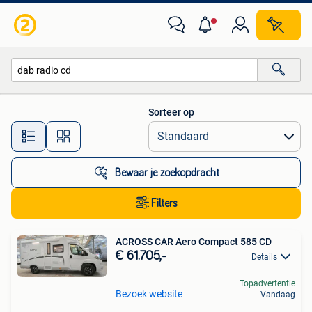
Alle categorieën…
Sorteer op
Alle afstanden…
Bewaar je zoekopdracht
Filters
ACROSS CAR Aero Compact 585 CD
€ 61.705,-
Details
Topadvertentie
Bezoek website
Vandaag