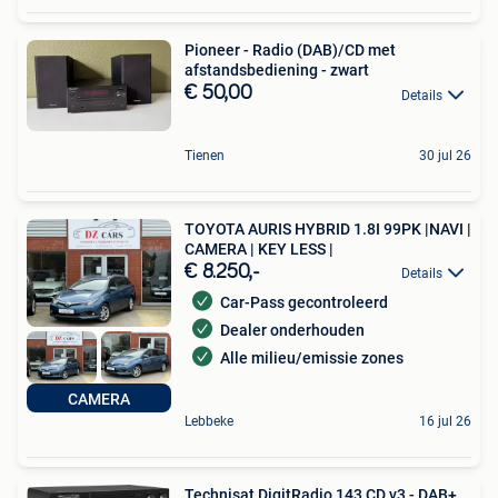
Pioneer - Radio (DAB)/CD met
afstandsbediening - zwart
€ 50,00
Details
Tienen
30 jul 26
TOYOTA AURIS HYBRID 1.8I 99PK |NAVI |
CAMERA | KEY LESS |
€ 8.250,-
Details
Car-Pass gecontroleerd
Dealer onderhouden
Alle milieu/emissie zones
CAMERA
Lebbeke
16 jul 26
Technisat DigitRadio 143 CD v3 - DAB+