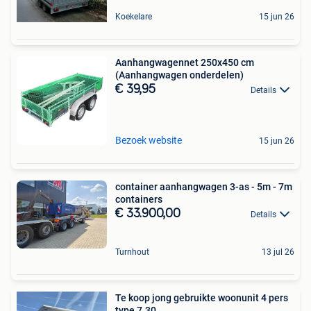
Koekelare
15 jun 26
Aanhangwagennet 250x450 cm
(Aanhangwagen onderdelen)
€ 39,95
Details
Bezoek website
15 jun 26
container aanhangwagen 3-as - 5m - 7m
containers
€ 33.900,00
Details
Turnhout
13 jul 26
Te koop jong gebruikte woonunit 4 pers
type 7.30