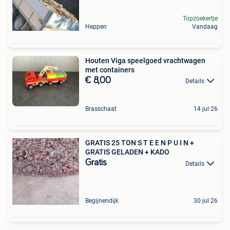
Topzoekertje
Heppen
Vandaag
Houten Viga speelgoed vrachtwagen
met containers
€ 8,00
Details
Brasschaat
14 jul 26
GRATIS 25 TON S T E E N P U I N +
GRATIS GELADEN + KADO
Gratis
Details
Begijnendijk
30 jul 26