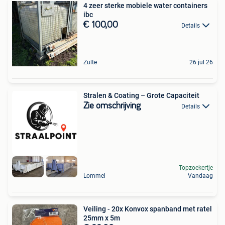
4 zeer sterke mobiele water containers
ibc
€ 100,00
Details
Zulte
26 jul 26
Stralen & Coating – Grote Capaciteit
Zie omschrijving
Details
Topzoekertje
Lommel
Vandaag
Veiling - 20x Konvox spanband met ratel
25mm x 5m