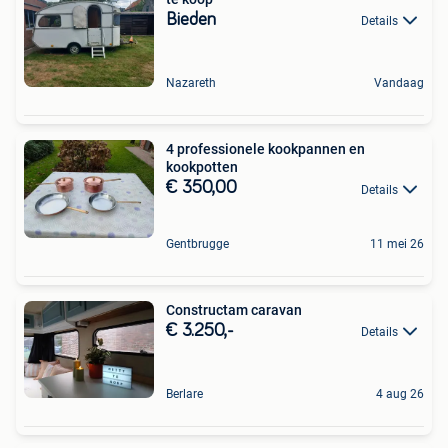
Bieden
Details
Nazareth
Vandaag
4 professionele kookpannen en
kookpotten
€ 350,00
Details
Gentbrugge
11 mei 26
Constructam caravan
€ 3.250,-
Details
Berlare
4 aug 26