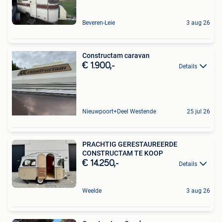
Beveren-Leie
3 aug 26
Constructam caravan
€ 1.900,-
Details
Nieuwpoort+Deel Westende
25 jul 26
PRACHTIG GERESTAUREERDE
CONSTRUCTAM TE KOOP
€ 14.250,-
Details
Weelde
3 aug 26