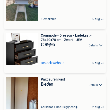
Klemskerke
5 aug 26
Commode - Dressoir - Ladekast -
78x40x78 cm - Zwart - UEV
€ 99,95
Details
Bezoek website
5 aug 26
Paxdeuren kast
Bieden
Details
Aarschot + Deel Begijnendijk
2 aug 26