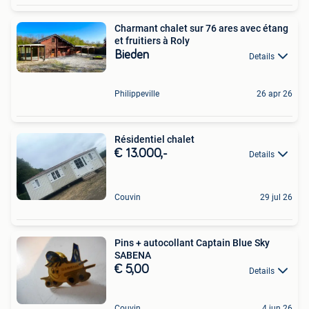
Charmant chalet sur 76 ares avec étang
et fruitiers à Roly
Bieden
Details
Philippeville
26 apr 26
Résidentiel chalet
€ 13.000,-
Details
Couvin
29 jul 26
Pins + autocollant Captain Blue Sky
SABENA
€ 5,00
Details
Couvin
4 jun 26