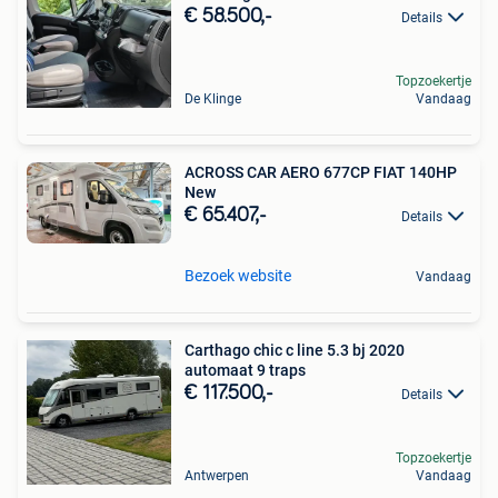
€ 58.500,-
Details
Topzoekertje
De Klinge
Vandaag
ACROSS CAR AERO 677CP FIAT 140HP
New
€ 65.407,-
Details
Bezoek website
Vandaag
Carthago chic c line 5.3 bj 2020
automaat 9 traps
€ 117.500,-
Details
Topzoekertje
Antwerpen
Vandaag