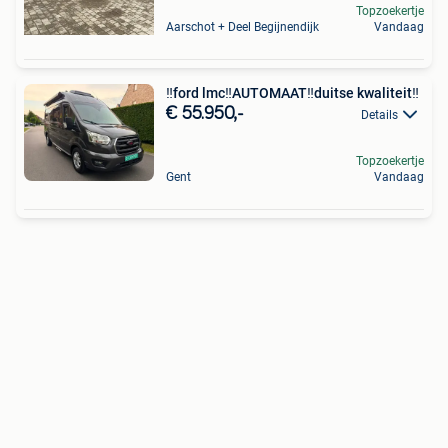
Topzoekertje
Aarschot + Deel Begijnendijk
Vandaag
‼️ford lmc‼️AUTOMAAT‼️duitse kwaliteit‼️
€ 55.950,-
Details
Topzoekertje
Gent
Vandaag