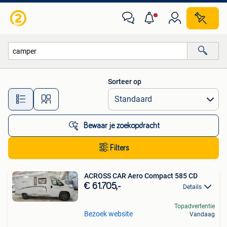
Alle categorieën…
Sorteer op
Alle afstanden…
Bewaar je zoekopdracht
Filters
ACROSS CAR Aero Compact 585 CD
€ 61.705,-
Details
Topadvertentie
Bezoek website
Vandaag