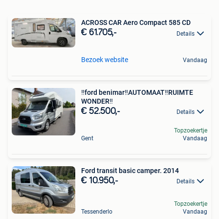
ACROSS CAR Aero Compact 585 CD
€ 61.705,-
Details
Bezoek website
Vandaag
‼️ford benimar‼️AUTOMAAT‼️RUIMTE
WONDER‼️
€ 52.500,-
Details
Topzoekertje
Gent
Vandaag
Ford transit basic camper. 2014
€ 10.950,-
Details
Topzoekertje
Tessenderlo
Vandaag