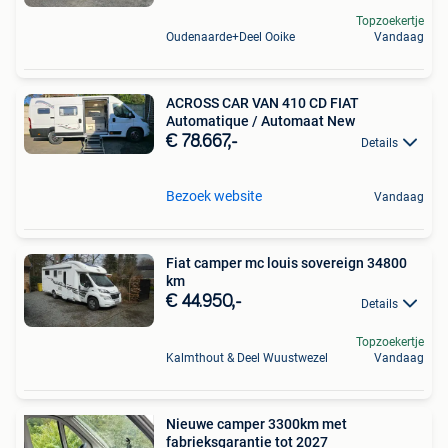
Topzoekertje
Oudenaarde+Deel Ooike
Vandaag
ACROSS CAR VAN 410 CD FIAT
Automatique / Automaat New
€ 78.667,-
Details
Bezoek website
Vandaag
Fiat camper mc louis sovereign 34800
km
€ 44.950,-
Details
Topzoekertje
Kalmthout & Deel Wuustwezel
Vandaag
Nieuwe camper 3300km met
fabrieksgarantie tot 2027