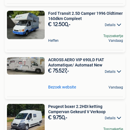
Ford Transit 2.5D Camper 1996 Oldtimer
160dkm Compleet
€ 12.500,-
Details
Topzoekertje
Heffen
Vandaag
ACROSS AERO VIP 690LD FIAT
Automatique/ Automaat New
€ 75.527,-
Details
Bezoek website
Vandaag
Peugeot boxer 2.2HDI ketting
Campervan Gekeurd V Verkoop
€ 9.750,-
Details
Topzoekertje