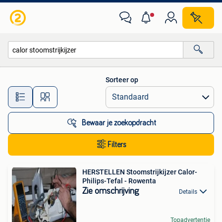
Alle categorieën…
Sorteer op
Alle afstanden…
Bewaar je zoekopdracht
Filters
HERSTELLEN Stoomstrijkijzer Calor-
Philips-Tefal - Rowenta
Zie omschrijving
Details
Topadvertentie