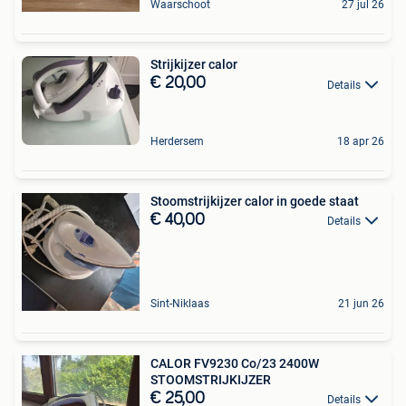
Waarschoot
27 jul 26
Strijkijzer calor
€ 20,00
Details
Herdersem
18 apr 26
Stoomstrijkijzer calor in goede staat
€ 40,00
Details
Sint-Niklaas
21 jun 26
CALOR FV9230 Co/23 2400W
STOOMSTRIJKIJZER
€ 25,00
Details