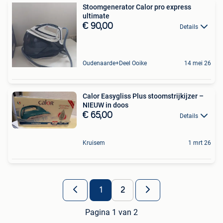
Stoomgenerator Calor pro express
ultimate
€ 90,00
Details
Oudenaarde+Deel Ooike
14 mei 26
Calor Easygliss Plus stoomstrijkijzer –
NIEUW in doos
€ 65,00
Details
Kruisem
1 mrt 26
1
2
Pagina 1 van 2