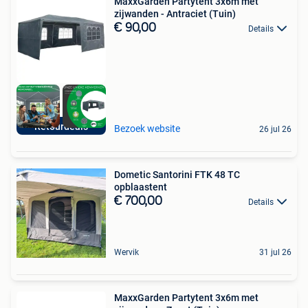
MaxxGarden Partytent 3x6m met
zijwanden - Antraciet (Tuin)
€ 90,00
Details
Retourdeals
Bezoek website
26 jul 26
Dometic Santorini FTK 48 TC
opblaastent
€ 700,00
Details
Wervik
31 jul 26
MaxxGarden Partytent 3x6m met