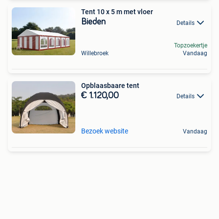
Tent 10 x 5 m met vloer
Bieden
Details
Topzoekertje
Willebroek
Vandaag
Opblaasbaare tent
€ 1.120,00
Details
Bezoek website
Vandaag