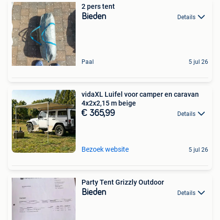
2 pers tent
Bieden
Details
Paal
5 jul 26
vidaXL Luifel voor camper en caravan
4x2x2,15 m beige
€ 365,99
Details
Bezoek website
5 jul 26
Party Tent Grizzly Outdoor
Bieden
Details