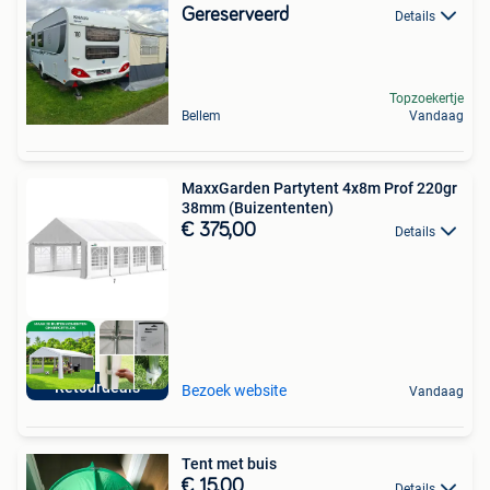
Gereserveerd
Details
Topzoekertje
Bellem
Vandaag
MaxxGarden Partytent 4x8m Prof 220gr
38mm (Buizententen)
€ 375,00
Details
Retourdeals
Bezoek website
Vandaag
Tent met buis
€ 15,00
Details