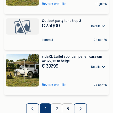
Bezoek website
19 jul 26
Outlook party tent 6 op 3
€ 350,00
Details
Lommel
24 apr 26
vidaXL Luifel voor camper en caravan
4x3x2,15 m beige
€ 397,99
Details
Bezoek website
24 apr 26
1
2
3