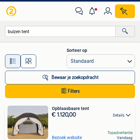
Alle categorieën…
Sorteer op
Alle afstanden…
Bewaar je zoekopdracht
Filters
Opblaasbaare tent
€ 1.120,00
Details
Topadvertentie
Bezoek website
Vandaag