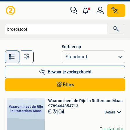
Alle categorieën…
Sorteer op
Alle afstanden…
Bewaar je zoekopdracht
Filters
Waarom heet de Rijn in Rotterdam Maas
9789464354713
€ 31,04
Details
Topadvertentie