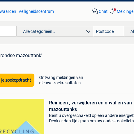
waarden
Veiligheidscentrum
Chat
Meldinge
Alle categorieën…
A
grondse mazouttank'
Ontvang meldingen van
 je zoekopdracht
nieuwe zoekresultaten
Reinigen , verwijderen en opvullen van
mazouttanks
Bent u overgeschakeld op een andere energie
Denk er dan tijdig aan om uw oude stookolieta
laten saneren , een oude mazouttank kan erns
milieuschade veroorzaken! Wij kunnen u van d