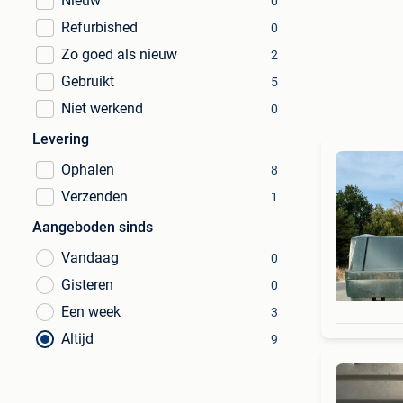
Nieuw
0
Refurbished
0
Zo goed als nieuw
2
Gebruikt
5
Niet werkend
0
Levering
Ophalen
8
Verzenden
1
Aangeboden sinds
Vandaag
0
Gisteren
0
Een week
3
Altijd
9