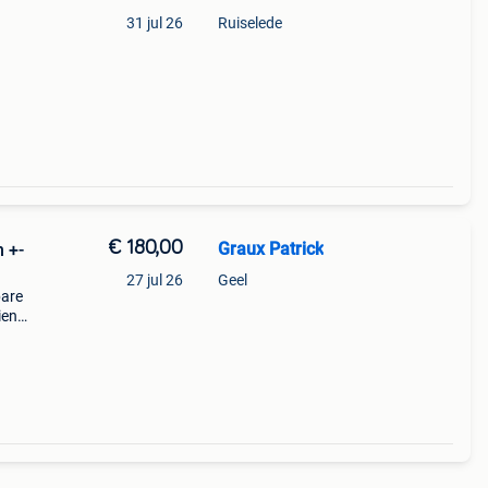
31 jul 26
Ruiselede
€ 180,00
Graux Patrick
 +-
27 jul 26
Geel
bare
ien
nk