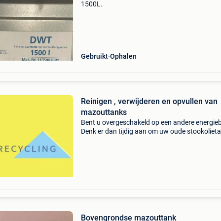
1500L.
Gebruikt
Ophalen
Reinigen , verwijderen en opvullen van
mazouttanks
Bent u overgeschakeld op een andere energie
Denk er dan tijdig aan om uw oude stookolieta
laten saneren , een oude mazouttank kan erns
milieuschade veroorzaken! Wij kunnen u van d
z
Bovengrondse mazouttank