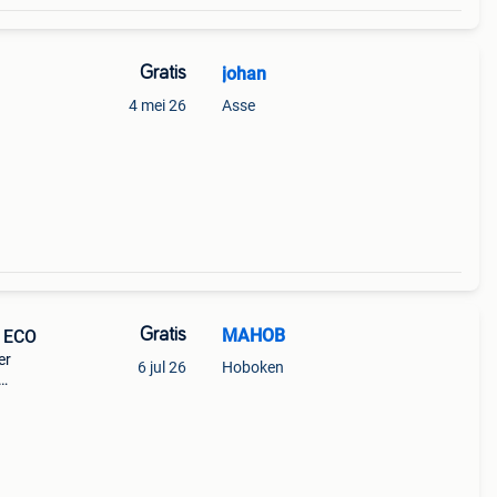
Gratis
johan
4 mei 26
Asse
Gratis
MAHOB
 ECO
er
6 jul 26
Hoboken
js