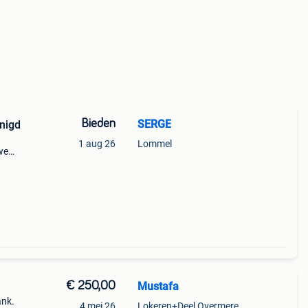
Bieden
SERGE
nigd
1 aug 26
Lommel
we
€ 250,00
Mustafa
ank.
4 mei 26
Lokeren+Deel Overmere En Zele