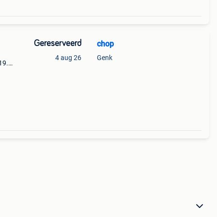
Gereserveerd
chop
4 aug 26
Genk
19.
ig