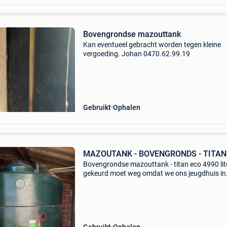
Bovengrondse mazouttank
Kan eventueel gebracht worden tegen kleine
vergoeding. Johan 0470.62.99.19
Gebruikt
Ophalen
MAZOUTANK - BOVENGRONDS - TITAN
Bovengrondse mazouttank - titan eco 4990 lit
gekeurd moet weg omdat we ons jeugdhuis in
lichtaart op gas gaan verwarmen beschikbaar
begin sept. 2026 Tank heeft een keuringsbewi
prijs overeen te ko