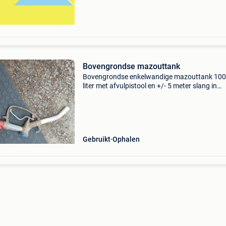
z
Bovengrondse mazouttank
Bovengrondse enkelwandige mazouttank 10
liter met afvulpistool en +/- 5 meter slang in
perfecte staat. Kan geleverd worden mits
kilometervergoeding 0.44 Cent per km
Gebruikt
Ophalen