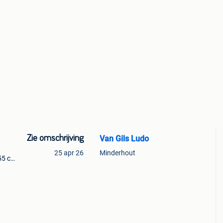
Zie omschrijving
Van Gils Ludo
25 apr 26
Minderhout
155 cm