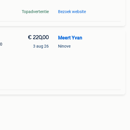
Topadvertentie
Bezoek website
€ 220,00
Meert Yvan
00
3 aug 26
Ninove