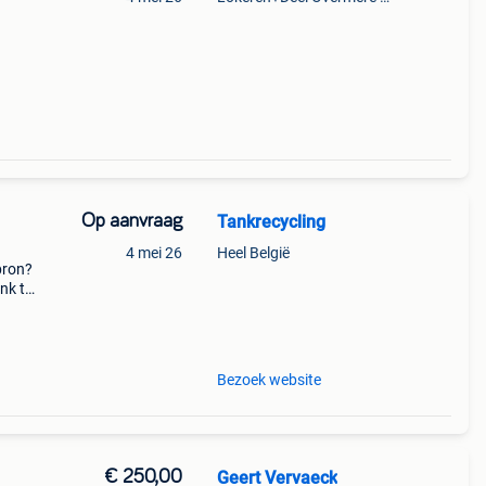
Op aanvraag
Tankrecycling
4 mei 26
Heel België
bron?
nk te
tige
ienst
Bezoek website
€ 250,00
Geert Vervaeck