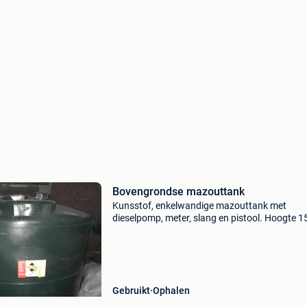
Bovengrondse mazouttank
Kunsstof, enkelwandige mazouttank met
dieselpomp, meter, slang en pistool. Hoogte 
en diameter 150 cm. Vraagprijs 250 eur.
Gebruikt
Ophalen