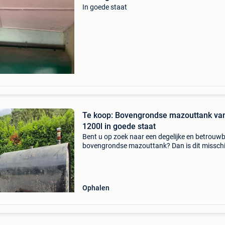
In goede staat
Te koop: Bovengrondse mazouttank van
1200l in goede staat
Bent u op zoek naar een degelijke en betrouw
bovengrondse mazouttank? Dan is dit missch
precies wat u zoekt! Bovengrondse mazoutta
van+- 1200l in goede staat, met stevig ijzeren
onderstel met
Ophalen