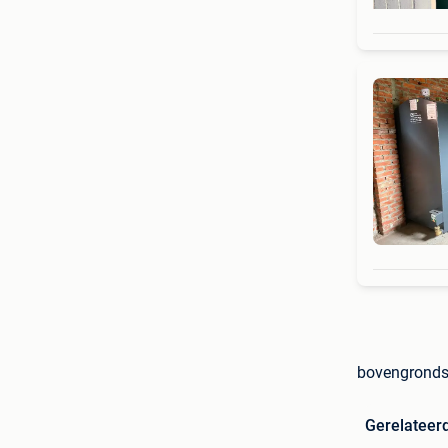
bovengronds
Gerelateer