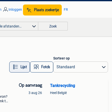
n
Inloggen
FR
Plaats zoekertje
lle afstanden…
Zoek
Sorteer op
Lijst
Foto’s
Op aanvraag
Tankrecycling
3 aug 26
Heel België
bron?
nk te
tige
ienst