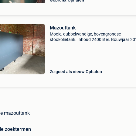
Gebruikt
Ophalen
Mazouttank
Mooie, dubbelwandige, bovengrondse
stookolietank. Inhoud 2400 liter. Bouwjaar 20
Zeer goede staat omdat ze altijd binnen heeft
gestaan. Voorzien van alle veiligheden die nod
zijn.
Zo goed als nieuw
Ophalen
e mazouttank
de zoektermen