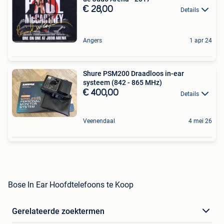
€ 28,00
Details
Angers
1 apr 24
Shure PSM200 Draadloos in-ear
systeem (842 - 865 MHz)
€ 400,00
Details
Veenendaal
4 mei 26
Bose In Ear Hoofdtelefoons te Koop
Gerelateerde zoektermen