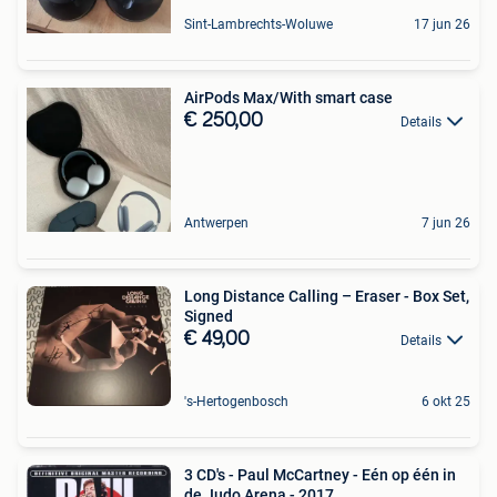
Sint-Lambrechts-Woluwe
17 jun 26
AirPods Max/With smart case
€ 250,00
Details
Antwerpen
7 jun 26
Long Distance Calling ‎– Eraser - Box Set,
Signed
€ 49,00
Details
's-Hertogenbosch
6 okt 25
3 CD's - Paul McCartney - Eén op één in
de Judo Arena - 2017