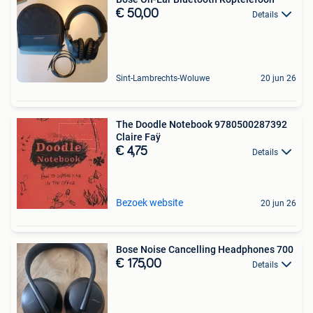
€ 50,00
Details
Sint-Lambrechts-Woluwe
20 jun 26
The Doodle Notebook 9780500287392
Claire Faÿ
€ 4,75
Details
Bezoek website
20 jun 26
Bose Noise Cancelling Headphones 700
€ 175,00
Details