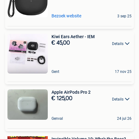
Bezoek website
3 sep 25
Kiwi Ears Aether - IEM
€ 45,00
Details
Gent
17 nov 25
Apple AirPods Pro 2
€ 125,00
Details
Genval
24 jul 26
Invincible Volume 10: Who’s the Boss?