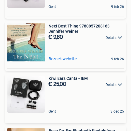
Gent
9 feb 26
Next Best Thing 9780857208163
Jennifer Weiner
€ 9,80
Details
Bezoek website
9 feb 26
Kiwi Ears Canta - IEM
€ 25,00
Details
Gent
3 dec 25
Bose On-Ear Bluetooth Koptelefoon