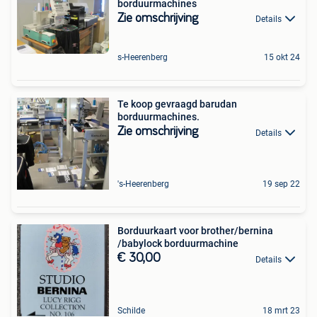
borduurmachines
Zie omschrijving
Details
s-Heerenberg
15 okt 24
Te koop gevraagd barudan
borduurmachines.
Zie omschrijving
Details
's-Heerenberg
19 sep 22
Borduurkaart voor brother/bernina
/babylock borduurmachine
€ 30,00
Details
Schilde
18 mrt 23