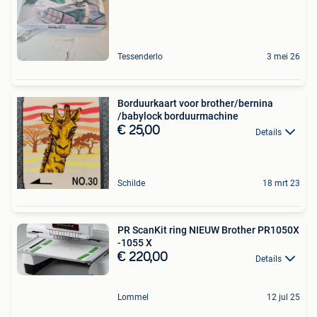
Tessenderlo
3 mei 26
Borduurkaart voor brother/bernina
/babylock borduurmachine
€ 25,00
Details
Schilde
18 mrt 23
PR ScanKit ring NIEUW Brother PR1050X
-1055 X
€ 220,00
Details
Lommel
12 jul 25