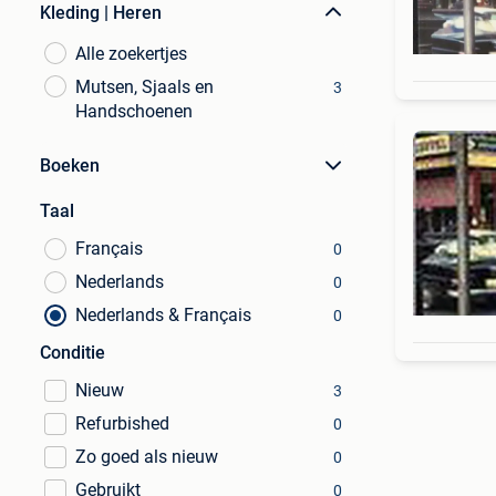
Kleding | Heren
Alle zoekertjes
Mutsen, Sjaals en
3
Handschoenen
Boeken
Taal
Français
0
Nederlands
0
Nederlands & Français
0
Conditie
Nieuw
3
Refurbished
0
Zo goed als nieuw
0
Gebruikt
0