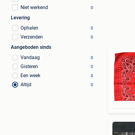
Niet werkend
0
Levering
Ophalen
0
Verzenden
0
Aangeboden sinds
Vandaag
0
Gisteren
0
Een week
0
Altijd
0