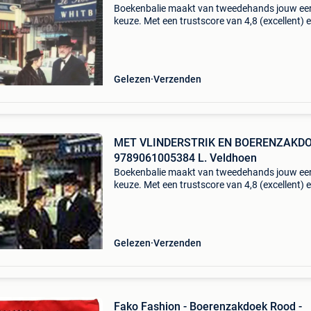
Boekenbalie maakt van tweedehands jouw ee
keuze. Met een trustscore van 4,8 (excellent) 
dagen retour garantie maken we dat iedere d
waar. Bestel direct op onze website! Titel: met
vlinders
Gelezen
Verzenden
MET VLINDERSTRIK EN BOERENZAKD
9789061005384 L. Veldhoen
Boekenbalie maakt van tweedehands jouw ee
keuze. Met een trustscore van 4,8 (excellent) 
dagen retour garantie maken we dat iedere d
waar. Bestel direct op onze website! Titel: met
vlinders
Gelezen
Verzenden
Fako Fashion - Boerenzakdoek Rood -