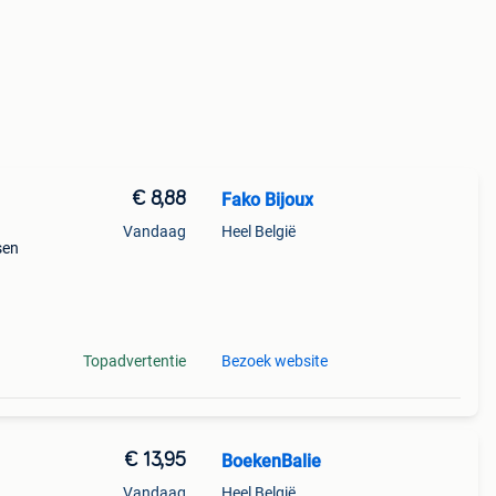
€ 8,88
Fako Bijoux
Vandaag
Heel België
sen
en
als
Topadvertentie
Bezoek website
€ 13,95
BoekenBalie
Vandaag
Heel België