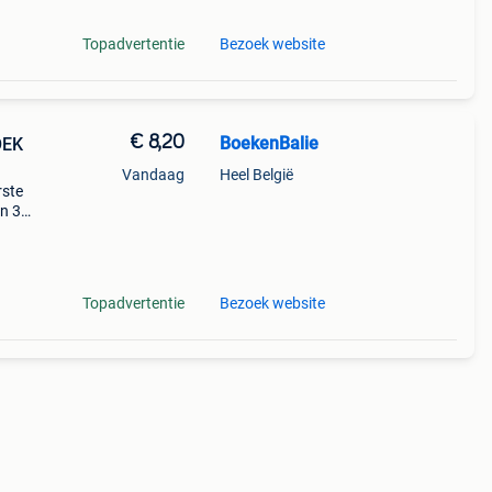
Topadvertentie
Bezoek website
€ 8,20
BoekenBalie
OEK
Vandaag
Heel België
rste
en 30
ag
Topadvertentie
Bezoek website