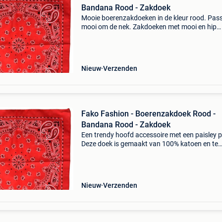
Bandana Rood - Zakdoek
Mooie boerenzakdoeken in de kleur rood. Pas
mooi om de nek. Zakdoeken met mooi en hip
motiefgoede dikke kwaliteit zakdoek die met e
smal zoompje rondom is afgewerkt. Ook leuk 
cadeau. * 5 Luxe
Nieuw
Verzenden
Fako Fashion - Boerenzakdoek Rood -
Bandana Rood - Zakdoek
Een trendy hoofd accessoire met een paisley p
Deze doek is gemaakt van 100% katoen en te
gebruiken als zakdoek en eenvoudig te vouwe
bandana, hoofddoek of (niet medisch) mondk
* Kleur:
Nieuw
Verzenden