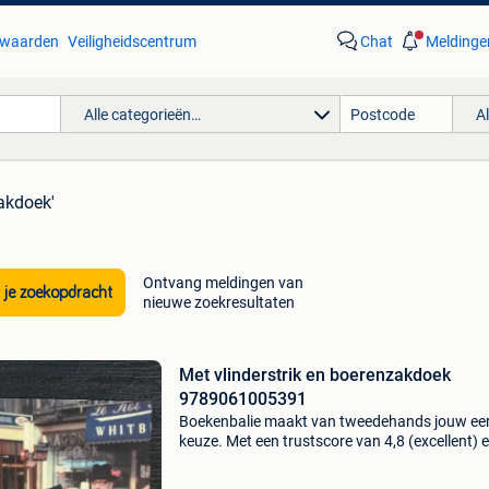
waarden
Veiligheidscentrum
Chat
Meldinge
Alle categorieën…
A
akdoek'
Ontvang meldingen van
 je zoekopdracht
nieuwe zoekresultaten
Met vlinderstrik en boerenzakdoek
9789061005391
Boekenbalie maakt van tweedehands jouw ee
keuze. Met een trustscore van 4,8 (excellent) 
dagen retour garantie maken we dat iedere d
waar. Bestel direct op onze website! Titel: met