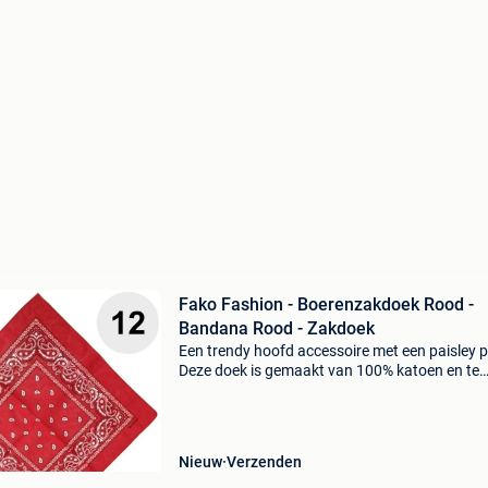
Fako Fashion - Boerenzakdoek Rood -
Bandana Rood - Zakdoek
Een trendy hoofd accessoire met een paisley p
Deze doek is gemaakt van 100% katoen en te
gebruiken als zakdoek en eenvoudig te vouwe
bandana, hoofddoek of (niet medisch) mondk
* Kleur:
Nieuw
Verzenden