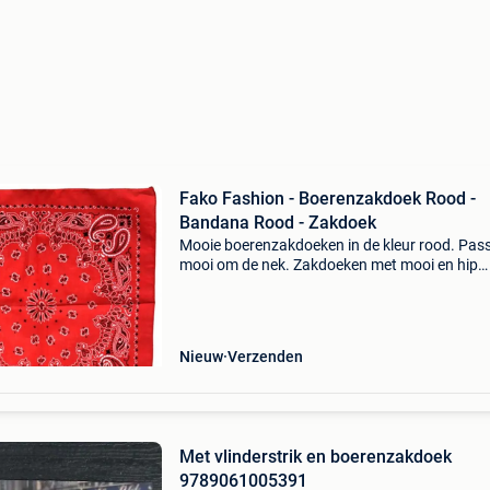
Fako Fashion - Boerenzakdoek Rood -
Bandana Rood - Zakdoek
Mooie boerenzakdoeken in de kleur rood. Pas
mooi om de nek. Zakdoeken met mooi en hip
motiefgoede dikke kwaliteit zakdoek die met e
smal zoompje rondom is afgewerkt. Ook leuk 
cadeau. * 5 Luxe
Nieuw
Verzenden
Met vlinderstrik en boerenzakdoek
9789061005391