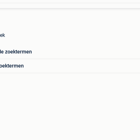
ek
de zoektermen
zoektermen