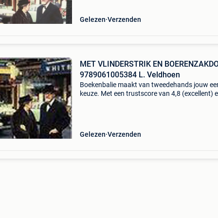
vlinders
Gelezen
Verzenden
MET VLINDERSTRIK EN BOERENZAKD
9789061005384 L. Veldhoen
Boekenbalie maakt van tweedehands jouw ee
keuze. Met een trustscore van 4,8 (excellent) 
dagen retour garantie maken we dat iedere d
waar. Bestel direct op onze website! Titel: met
vlinders
Gelezen
Verzenden