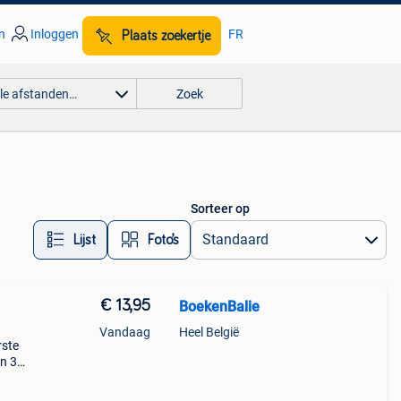
n
Inloggen
FR
Plaats zoekertje
lle afstanden…
Zoek
Sorteer op
Lijst
Foto’s
€ 13,95
BoekenBalie
Vandaag
Heel België
rste
en 30
ag