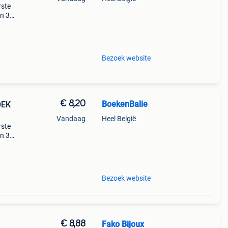
rste
en 30
ag
Bezoek website
€ 8,20
BoekenBalie
OEK
Vandaag
Heel België
rste
en 30
ag
Bezoek website
€ 8,88
Fako Bijoux