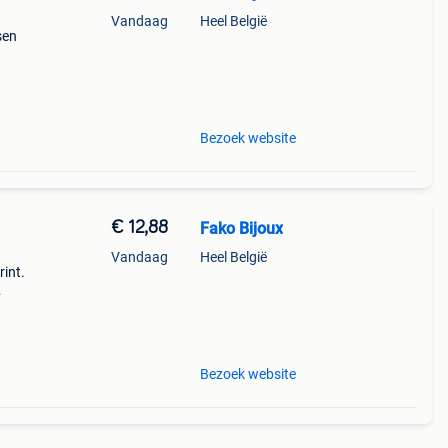
Vandaag
Heel België
sen
en
als
Bezoek website
€ 12,88
Fako Bijoux
Vandaag
Heel België
rint.
n tot
apje.
Bezoek website