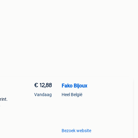
€ 12,88
Fako Bijoux
Vandaag
Heel België
rint.
n tot
apje.
Bezoek website