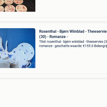
kl
Rosenthal - Bjørn Wiinblad - Theeservie
(30) - Romanze -
Titel: rosenthal - bjørn wiinblad - theeservies (3
romanze - geschatte waarde: €155.0 Belangrij
winnende biedingen zijn exclusief 9%
koperbescherming + €3 vintage rosenthal "r