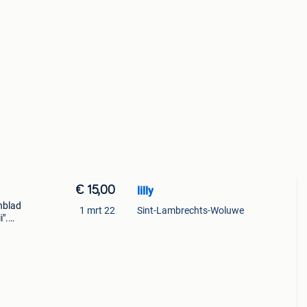
€ 15,00
lilly
nblad
1 mrt 22
Sint-Lambrechts-Woluwe
".