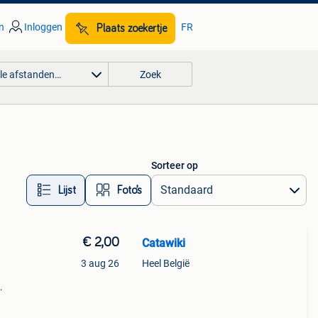
n
Inloggen
FR
Plaats zoekertje
lle afstanden…
Zoek
Sorteer op
Lijst
Foto’s
€ 2,00
Catawiki
3 aug 26
Heel België
9%
en in