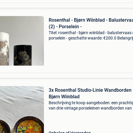
Rosenthal - Bjørn Wiinblad - Balusterva
(2) - Porselein -
Titel: rosenthal - bjørn wiinblad - balustervaas 
porselein - geschatte waarde: €200.0 Belangrij
winnende biedingen zijn exclusief 9%
koperbescherming + €3 rosenthal – björn wiin
3x Rosenthal Studio-Linie Wandborden 
Bjørn Wiinblad
Beschrijving:te koop aangeboden: een prachti
van drie vintage porseleinen wandborden van
gerenommeerde duitse fabrikant rosenthal (st
linie). De borden zijn ontworpen door de beke
deen