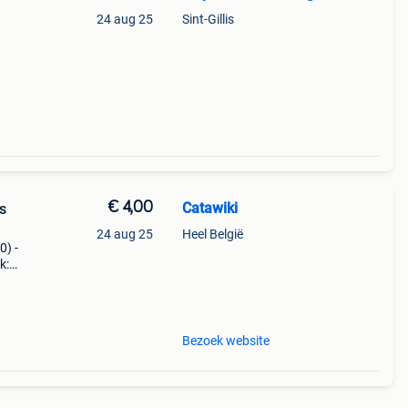
24 aug 25
Sint-Gillis
€ 4,00
Catawiki
s
24 aug 25
Heel België
0) -
k:
oman
Bezoek website