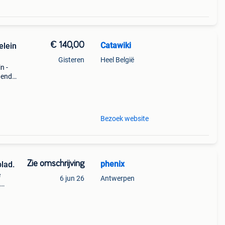
€ 140,00
Catawiki
elein
Gisteren
Heel België
n -
nende
 + €3
Bezoek website
Zie omschrijving
phenix
lad.
e
6 jun 26
Antwerpen
10,5