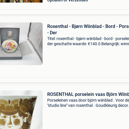
Ophalen of Verzenden
Rosenthal - Bjørn Wiinblad - Bord - Pors
- Der
Titel: rosenthal - bjørn wiinblad - bord - porselei
der geschatte waarde: €140.0 Belangrijk: win
biedingen zijn exclusief 9% koperbescherming
deze bijzondere porseleinen verzame
ROSENTHAL porselein vaas Björn Wiinb
Porseleinen vaas door björn wiinblad . Voor d
"studio line" van rosenthal . Goudkleurig decor.
Jaren &#39;70. Hoogte 32 breedte 27 diepte 
cm perfecte staat. Afhalen of verzending g