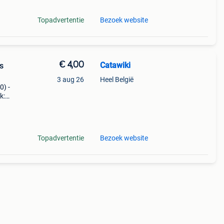
Topadvertentie
Bezoek website
€ 4,00
Catawiki
s
3 aug 26
Heel België
0) -
k:
oman
Topadvertentie
Bezoek website