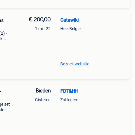
€ 200,00
Catawiki
as
1 mrt 22
Heel België
(2) -
k:
blad
Bezoek website
Bieden
FDT&HH
-
Gisteren
Zottegem
ge set
 de
udio-
nde