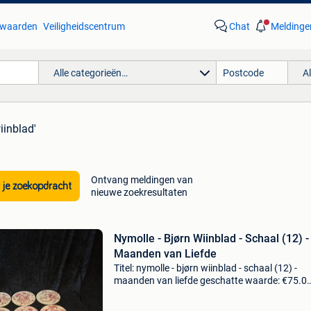
waarden
Veiligheidscentrum
Chat
Meldinge
Alle categorieën…
A
iinblad'
Ontvang meldingen van
 je zoekopdracht
nieuwe zoekresultaten
Nymolle - Bjørn Wiinblad - Schaal (12) -
Maanden van Liefde
Titel: nymolle - bjørn wiinblad - schaal (12) -
maanden van liefde geschatte waarde: €75.0
Belangrijk: winnende biedingen zijn exclusief 
koperbescherming + €3 12 borden met motiev