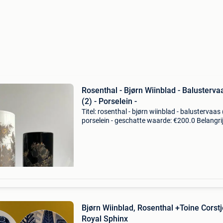
Rosenthal - Bjørn Wiinblad - Balusterva
(2) - Porselein -
Titel: rosenthal - bjørn wiinblad - balustervaas 
porselein - geschatte waarde: €200.0 Belangrij
winnende biedingen zijn exclusief 9%
koperbescherming + €3 rosenthal – björn wiin
Bjørn Wiinblad, Rosenthal +Toine Corstj
Royal Sphinx