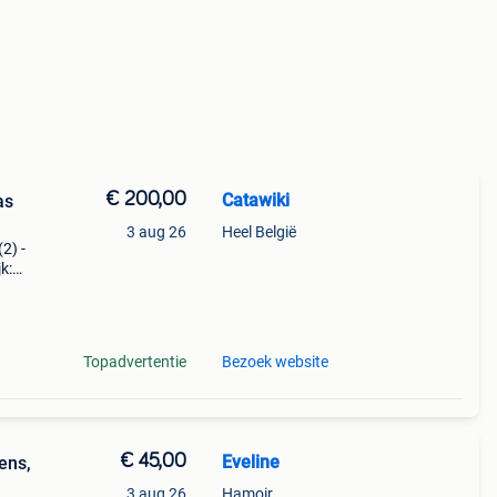
€ 200,00
Catawiki
as
3 aug 26
Heel België
(2) -
k:
blad
Topadvertentie
Bezoek website
€ 45,00
Eveline
ens,
3 aug 26
Hamoir