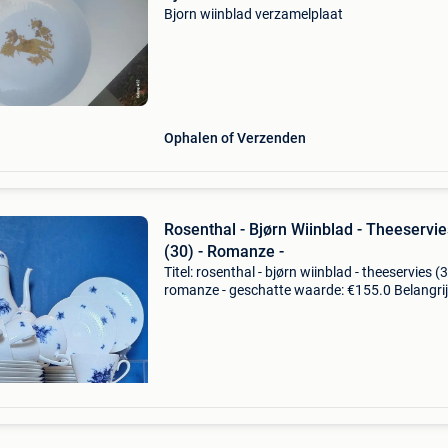
Bjorn wiinblad verzamelplaat
Ophalen of Verzenden
Rosenthal - Bjørn Wiinblad - Theeservie
(30) - Romanze -
Titel: rosenthal - bjørn wiinblad - theeservies (3
romanze - geschatte waarde: €155.0 Belangrij
winnende biedingen zijn exclusief 9%
koperbescherming + €3 vintage rosenthal "r