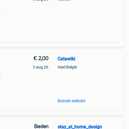
oor
€ 2,00
Catawiki
3 aug 26
Heel België
9%
en in
Bezoek website
Bieden
stay_at_home_design