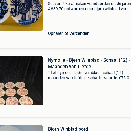
Set van 2 keramieken wandborden uit de jaren
&#39;70 ontworpen door bjørn wiinblad voor
rosenthal studio-line en door toine corstjens v
royal sphinx maastricht. Bjørn wiinblad : wit
porseleinen
Ophalen of Verzenden
Nymolle - Bjørn Wiinblad - Schaal (12) -
Maanden van Liefde
Titel: nymolle - bjørn wiinblad - schaal (12) -
maanden van liefde geschatte waarde: €75.0
Belangrijk: winnende biedingen zijn exclusief 
koperbescherming + €3 12 borden met motiev
kl
Bjorn Winblad bord