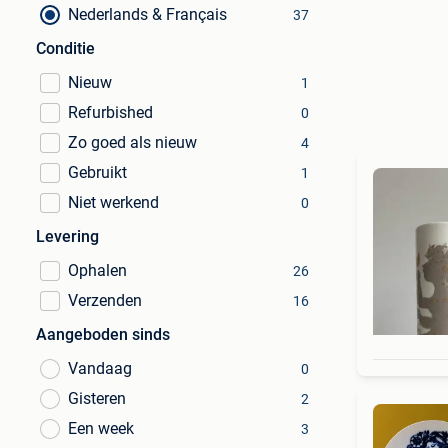
Nederlands & Français
37
Conditie
Nieuw
1
Refurbished
0
Zo goed als nieuw
4
Gebruikt
1
Niet werkend
0
Levering
Ophalen
26
Verzenden
16
Aangeboden sinds
Vandaag
0
Gisteren
2
Een week
3