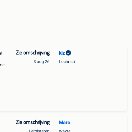
Zie omschrijving
klz
w!
3 aug 26
Lochristi
 met
Zie omschrijving
Marc
Eergisteren
Wavre