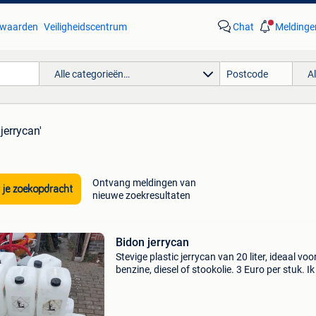
waarden
Veiligheidscentrum
Chat
Meldinge
Alle categorieën…
A
jerrycan'
Ontvang meldingen van
 je zoekopdracht
nieuwe zoekresultaten
Bidon jerrycan
Stevige plastic jerrycan van 20 liter, ideaal voo
benzine, diesel of stookolie. 3 Euro per stuk. I
er 15.