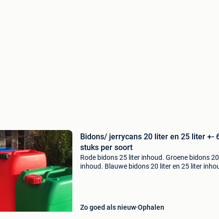
Bidons/ jerrycans 20 liter en 25 liter +- 
stuks per soort
Rode bidons 25 liter inhoud. Groene bidons 20 
inhoud. Blauwe bidons 20 liter en 25 liter inh
Bidons zijn mooi gekuist en gespoeld, klaar vo
hergebruik. Inclusief schroefdop. Ongeveer 60
Zo goed als nieuw
Ophalen