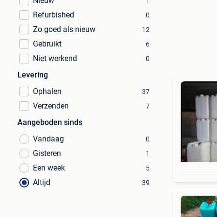
Nieuw
1
Refurbished
0
Zo goed als nieuw
12
Gebruikt
6
Niet werkend
0
Levering
Ophalen
37
Verzenden
7
Aangeboden sinds
Vandaag
0
Gisteren
1
Een week
5
Altijd
39