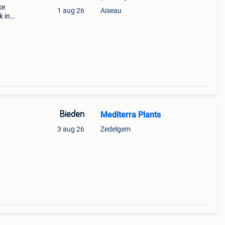
ke
1 aug 26
Aiseau
k in
Bieden
Mediterra Plants
3 aug 26
Zedelgem