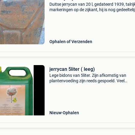
Duitse jerrycan van 20 l, gedateerd 1939, talrij
markeringen op de zijkant, hij is nog gedeeltelij
grijsblauwe veldgrijze verf, geen deukjes op de
jerrycan aankondiging: nog steeds actief
Ophalen of Verzenden
jerrycan 5liter ( leeg)
Lege bidons van 5liter. Zijn afkomstig van
plantenvoeding zijn reeds gespoeld. Veel
beschikbaar!
Nieuw
Ophalen