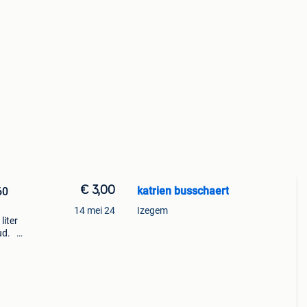
€ 3,00
katrien busschaert
60
14 mei 24
Izegem
liter
oud.
or