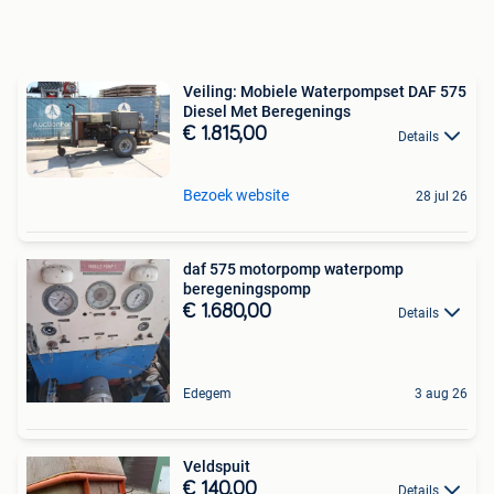
Veiling: Mobiele Waterpompset DAF 575
Diesel Met Beregenings
€ 1.815,00
Details
Bezoek website
28 jul 26
daf 575 motorpomp waterpomp
beregeningspomp
€ 1.680,00
Details
Edegem
3 aug 26
Veldspuit
€ 140,00
Details