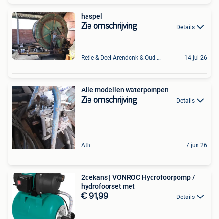
haspel
Zie omschrijving
Details
Retie & Deel Arendonk & Oud-Turnhout
14 jul 26
Alle modellen waterpompen
Zie omschrijving
Details
Ath
7 jun 26
2dekans | VONROC Hydrofoorpomp /
hydrofoorset met
€ 91,99
Details