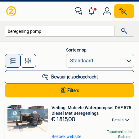
Alle categorieën…
Sorteer op
Alle afstanden…
Bewaar je zoekopdracht
Filters
Veiling: Mobiele Waterpompset DAF 575
Diesel Met Beregenings
€ 1.815,00
Details
Topadvertentie
Bezoek website
Gisteren