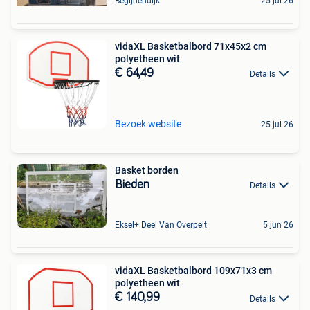
Begijnendijk
25 jul 26
vidaXL Basketbalbord 71x45x2 cm
polyetheen wit
€ 64,49
Details
Bezoek website
25 jul 26
Basket borden
Bieden
Details
Eksel+ Deel Van Overpelt
5 jun 26
vidaXL Basketbalbord 109x71x3 cm
polyetheen wit
€ 140,99
Details