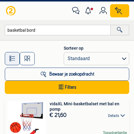
Alle categorieën…
Sorteer op
Alle afstanden…
Bewaar je zoekopdracht
Filters
vidaXL Mini-basketbalset met bal en
pomp
€ 21,60
Details
Topadvertentie