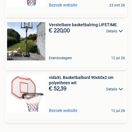
Bezoek website
23 mrt 26
Verstelbare basketbalring LIFETIME.
€ 220,00
Details
Erembodegem
12 jul 26
vidaXL Basketbalbord 90x60x2 cm
polyetheen wit
€ 52,39
Details
Bezoek website
12 jul 26