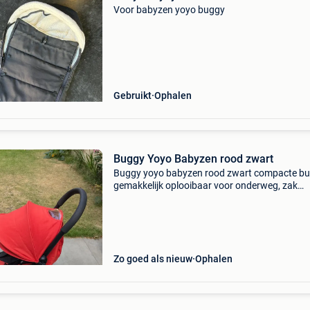
Voor babyzen yoyo buggy
Gebruikt
Ophalen
Buggy Yoyo Babyzen rood zwart
Buggy yoyo babyzen rood zwart compacte bu
gemakkelijk oplooibaar voor onderweg, zak
inclusief, ook te dragen over schouder lichtge
6,2 kilo gebruikt maar nog zéér goede staat! L
gebruiks
Zo goed als nieuw
Ophalen