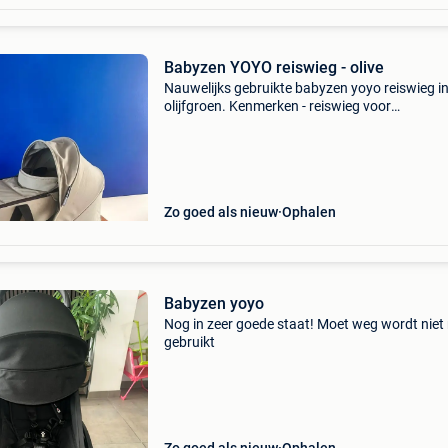
Babyzen YOYO reiswieg - olive
Nauwelijks gebruikte babyzen yoyo reiswieg i
olijfgroen. Kenmerken - reiswieg voor
pasgeborenen - geschikt voor de babyzen yoy
yoyo+ - comfortabel, ademend en dubbel mat
(4,5 cm. Dik) - ultra
Zo goed als nieuw
Ophalen
Babyzen yoyo
Nog in zeer goede staat! Moet weg wordt niet
gebruikt