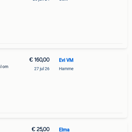
€ 160,00
Evi VM
al om
27 jul 26
Hamme
n
€ 25,00
Elma