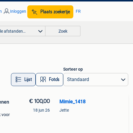
n
Inloggen
FR
Plaats zoekertje
lle afstanden…
Zoek
Sorteer op
Lijst
Foto’s
€ 100,00
Mimie_1418
enen
18 jun 26
Jette
k voor
el).