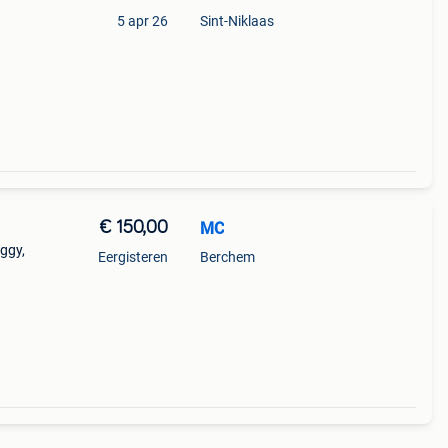
5 apr 26
Sint-Niklaas
€ 150,00
MC
ggy,
Eergisteren
Berchem
wicht
ichte