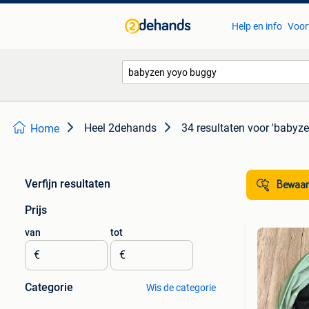
Help en info
Voor
Heel 2dehands
34 resultaten
voor 'babyz
Home
Verfijn resultaten
Bewaar
Prijs
van
tot
€
€
Categorie
Wis de categorie