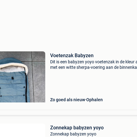
Voetenzak Babyzen
Dit is een babyzen yoyo voetenzak in de kleur 
met een witte sherpa-voering aan de binnenka
Warmte: de voetenzak is ontworpen om kinde
warm te houden bij koud weer, dankzij de
sherpavoering
Zo goed als nieuw
Ophalen
Zonnekap babyzen yoyo
Zonnekap babyzen yoyo