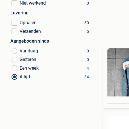
Niet werkend
0
Levering
Ophalen
30
Verzenden
5
Aangeboden sinds
Vandaag
0
Gisteren
0
Een week
4
Altijd
34