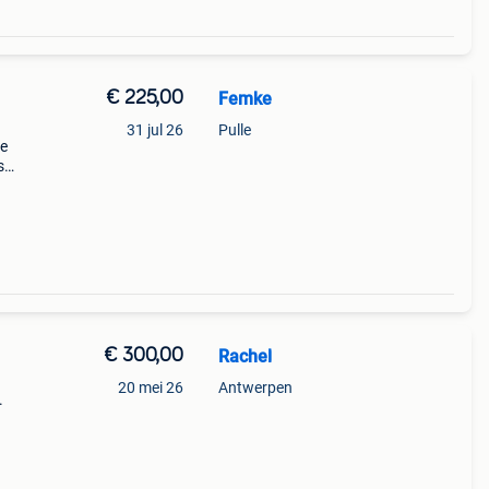
€ 225,00
Femke
31 jul 26
Pulle
De
s
€ 300,00
Rachel
n
20 mei 26
Antwerpen
.