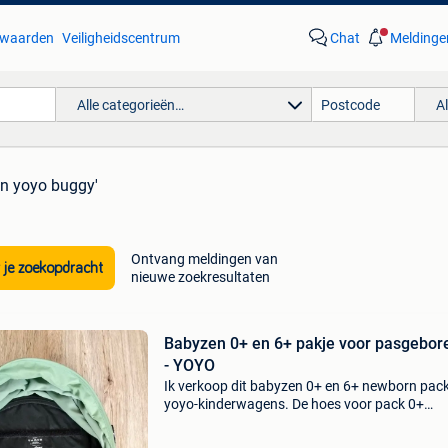
waarden
Veiligheidscentrum
Chat
Meldinge
Alle categorieën…
A
en yoyo buggy'
Ontvang meldingen van
 je zoekopdracht
nieuwe zoekresultaten
Babyzen 0+ en 6+ pakje voor pasgebor
- YOYO
Ik verkoop dit babyzen 0+ en 6+ newborn pac
yoyo-kinderwagens. De hoes voor pack 0+
ontbreekt gewoon, maar ik heb de voetenzak
gebruikt die apart verkrijgbaar is (zie mijn profi