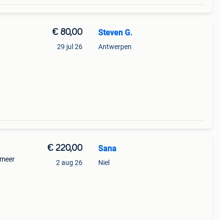
€ 80,00
Steven G.
n
29 jul 26
Antwerpen
o2 en
ras
€ 220,00
Sana
 meer
2 aug 26
Niel