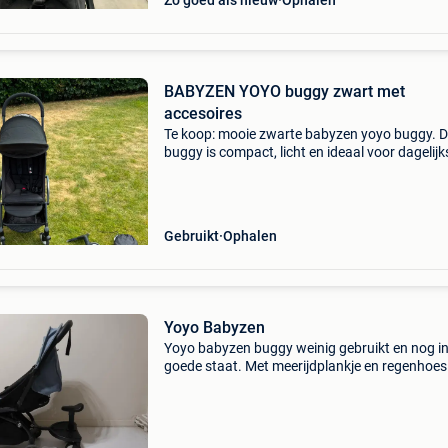
Zo goed als nieuw
Ophalen
BABYZEN YOYO buggy zwart met
accesoires
Te koop: mooie zwarte babyzen yoyo buggy. 
buggy is compact, licht en ideaal voor dagelijk
gebruik en reizen. Wordt verkocht met de
accessoires die op de foto’s te zien zijn.
Beschermhoes/regenhoes
Gebruikt
Ophalen
Yoyo Babyzen
Yoyo babyzen buggy weinig gebruikt en nog i
goede staat. Met meerijdplankje en regenhoes