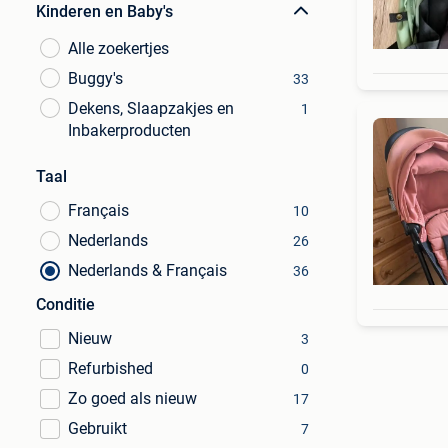
Kinderen en Baby's
Alle zoekertjes
Buggy's
33
Dekens, Slaapzakjes en
1
Inbakerproducten
Taal
Français
10
Nederlands
26
Nederlands & Français
36
Conditie
Nieuw
3
Refurbished
0
Zo goed als nieuw
17
Gebruikt
7