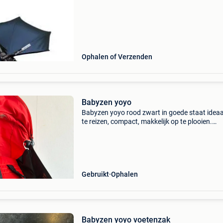
Ophalen of Verzenden
Babyzen yoyo
Babyzen yoyo rood zwart in goede staat idea
te reizen, compact, makkelijk op te plooien.
Aanpasbare lig/zit stand hoes voor vliegtuig e
originele regenhoes inbegrepen
Gebruikt
Ophalen
Babyzen yoyo voetenzak