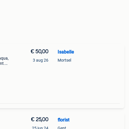
€ 50,00
Isabelle
aqua,
3 aug 26
Mortsel
nt.
ren
€ 25,00
florist
25 jun 24
Gent