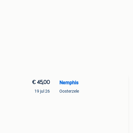
€ 45,00
Nemphis
19 jul 26
Oosterzele