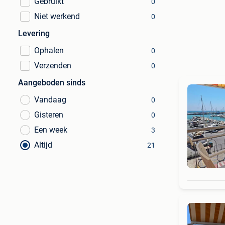
Gebruikt
0
Niet werkend
0
Levering
Ophalen
0
Verzenden
0
Aangeboden sinds
Vandaag
0
Gisteren
0
Een week
3
Altijd
21