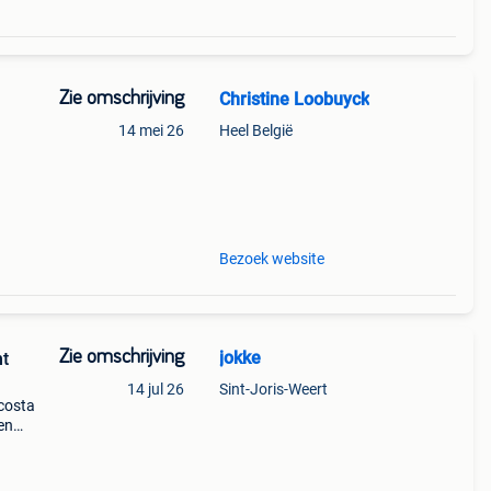
Zie omschrijving
Christine Loobuyck
14 mei 26
Heel België
ng -
ifi,
Bezoek website
Zie omschrijving
jokke
ht
14 jul 26
Sint-Joris-Weert
 costa
en
 voor