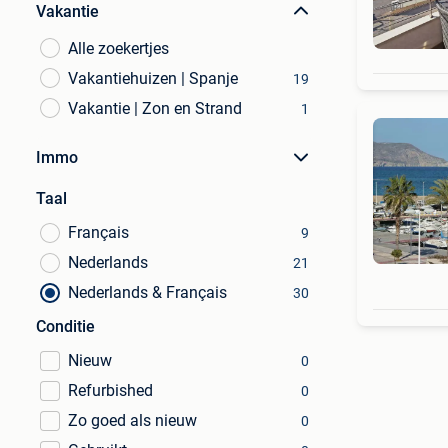
Vakantie
Alle zoekertjes
Vakantiehuizen | Spanje
19
Vakantie | Zon en Strand
1
Immo
Taal
Français
9
Nederlands
21
Nederlands & Français
30
Conditie
Nieuw
0
Refurbished
0
Zo goed als nieuw
0