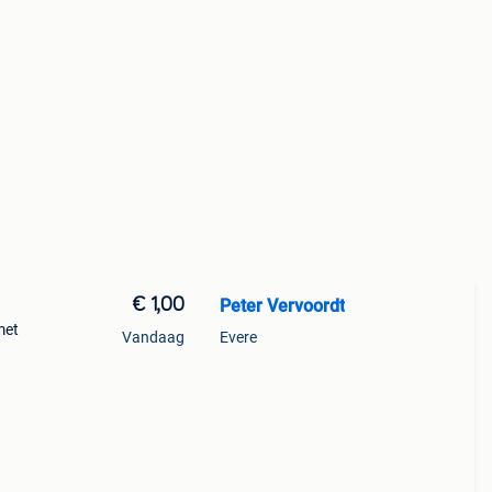
€ 1,00
Peter Vervoordt
met
Vandaag
Evere
et