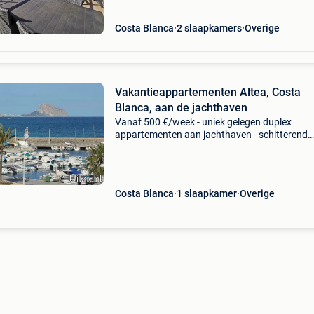
meubelen, open ke
Costa Blanca
2 slaapkamers
Overige
Vakantieappartementen Altea, Costa
Blanca, aan de jachthaven
Vanaf 500 €/week - uniek gelegen duplex
appartementen aan jachthaven - schitterend
frontaal zeezicht met zonneterras - 4e verdiepi
alle modern comfort: satelliet tv, gratis snelle w
open
Costa Blanca
1 slaapkamer
Overige