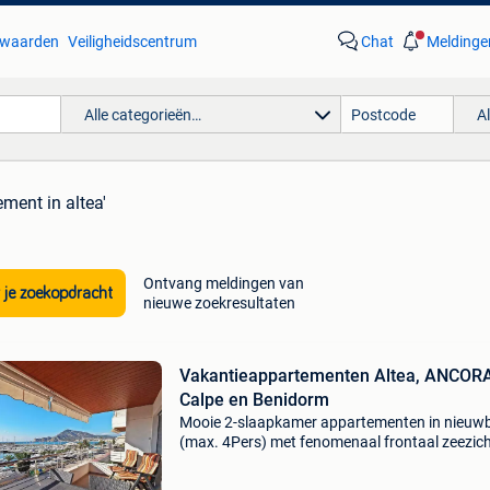
waarden
Veiligheidscentrum
Chat
Meldinge
Alle categorieën…
A
ement in altea'
Ontvang meldingen van
 je zoekopdracht
nieuwe zoekresultaten
Vakantieappartementen Altea, ANCORA
Calpe en Benidorm
Mooie 2-slaapkamer appartementen in nieu
(max. 4Pers) met fenomenaal frontaal zeezich
aan jacht- en vissershaven van altea, 2e en 3e
verdieping, ingericht met luxueuze moderne