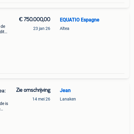
€ 750.000,00
EQUATIO Espagne
 de
23 jan 26
Altea
dit
Zie omschrijving
Jean
ea:
14 mei 26
Lanaken
de is
e
nt is