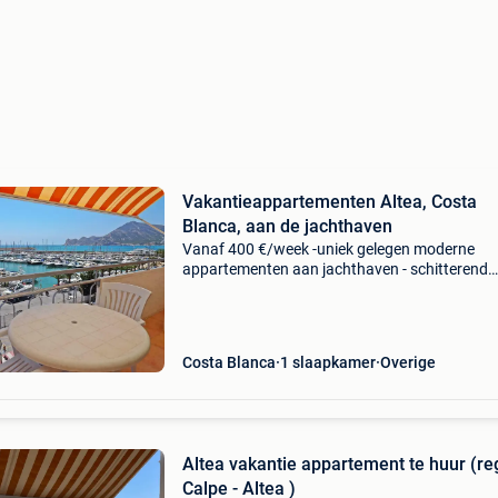
Vakantieappartementen Altea, Costa
Blanca, aan de jachthaven
Vanaf 400 €/week -uniek gelegen moderne
appartementen aan jachthaven - schitterend
frontaal zeezicht met zonneterras - 3e & 4e
verdieping - alle modern comfort: satelliet tv, g
snelle wi
Costa Blanca
1 slaapkamer
Overige
Altea vakantie appartement te huur (re
Calpe - Altea )