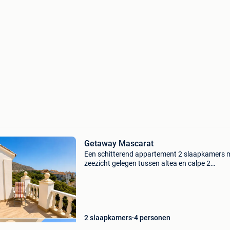
Getaway Mascarat
Een schitterend appartement 2 slaapkamers 
zeezicht gelegen tussen altea en calpe 2
badkamers 2slaapkamers volledig uitgeruste
keuken wasmachine droogkast zwembad in h
complex beneden jachthavent
2 slaapkamers
4 personen