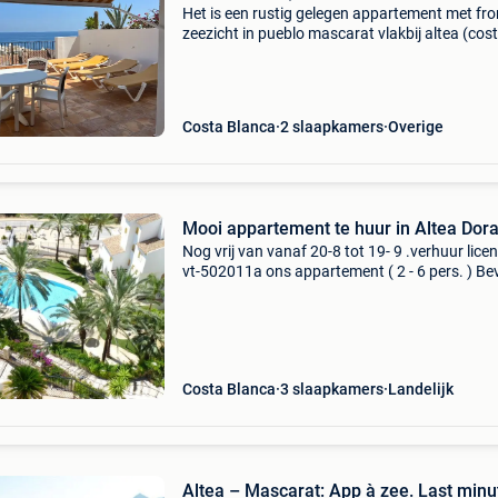
Het is een rustig gelegen appartement met fro
zeezicht in pueblo mascarat vlakbij altea (cos
blanca - tussen alicante en valencia) op
wandelafstand van de haven puerto campom
met gezellige
Costa Blanca
2 slaapkamers
Overige
Mooi appartement te huur in Altea Dor
Nog vrij van vanaf 20-8 tot 19- 9 .verhuur licen
vt-502011a ons appartement ( 2 - 6 pers. ) Be
zich in het mooie domein &#39;´ altea dorada´
heeft alles om u een zorgeloze vakantie te
Costa Blanca
3 slaapkamers
Landelijk
Altea – Mascarat: App à zee. Last minu