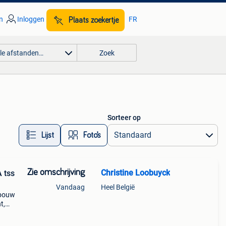
n
Inloggen
FR
Plaats zoekertje
lle afstanden…
Zoek
Sorteer op
Lijst
Foto’s
Zie omschrijving
Christine Loobuyck
 tss
Vandaag
Heel België
wbouw
t,