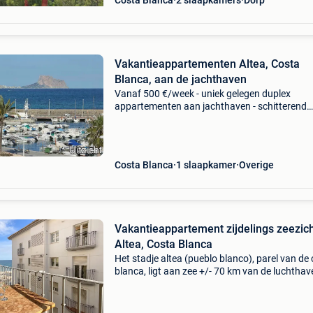
Costa Blanca
2 slaapkamers
Dorp
Vakantieappartementen Altea, Costa
Blanca, aan de jachthaven
Vanaf 500 €/week - uniek gelegen duplex
appartementen aan jachthaven - schitterend
frontaal zeezicht met zonneterras - 4e verdiepi
alle modern comfort: satelliet tv, gratis snelle w
open
Costa Blanca
1 slaapkamer
Overige
Vakantieappartement zijdelings zeezic
Altea, Costa Blanca
Het stadje altea (pueblo blanco), parel van de
blanca, ligt aan zee +/- 70 km van de luchthav
van alicante (45 min transfer). Altea is gekend
het mooie oude centrum met zijn gezellige ste