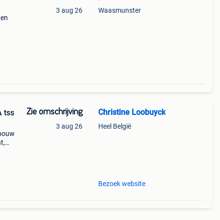
3 aug 26
Waasmunster
 en
Ons
plex
Zie omschrijving
Christine Loobuyck
 tss
3 aug 26
Heel België
wbouw
t,
Bezoek website