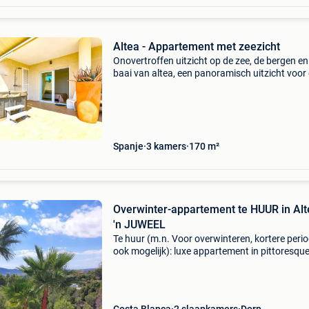
Altea - Appartement met zeezicht
Onovertroffen uitzicht op de zee, de bergen en
baai van altea, een panoramisch uitzicht voor 
prachtige appartement van 150 m²
woonoppervlak, volledig gerenoveerd, met een
groot terras van 100 m
Spanje
3 kamers
170 m²
Overwinter-appartement te HUUR in Alt
'n JUWEEL
Te huur (m.n. Voor overwinteren, kortere perio
ook mogelijk): luxe appartement in pittoresqu
altea la vella, nabij altea. Dit mooie apparteme
z.g.a.n. &#39;s morgens al de zon, die blij