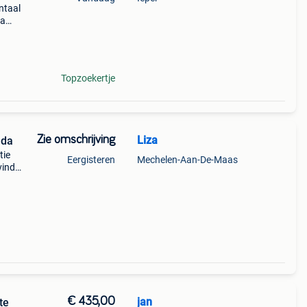
ntaal
ta
anes
Topzoekertje
Zie omschrijving
Liza
ada
tie
Eergisteren
Mechelen-Aan-De-Maas
vindt
´ en
€ 435,00
jan
te