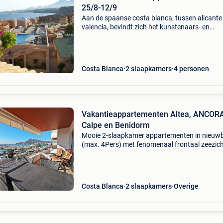
25/8-12/9
Aan de spaanse costa blanca, tussen alicante
valencia, bevindt zich het kunstenaars- en
vissersdorpje altea aan de middellandse zee. 
appartement is gelegen in het afgesloten com
pueblo masc
Costa Blanca
2 slaapkamers
4 personen
Vakantieappartementen Altea, ANCORA
Calpe en Benidorm
Mooie 2-slaapkamer appartementen in nieu
(max. 4Pers) met fenomenaal frontaal zeezich
aan jacht- en vissershaven van altea, 2e en 3e
verdieping, ingericht met luxueuze moderne
meubelen, open ke
Costa Blanca
2 slaapkamers
Overige