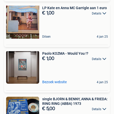
LP Kate en Anna MC Garrigle aan 1 euro
€ 1,00
Details
Dilsen
4 jan 25
Paolo KOZMA - Would You !?
€ 1,00
Details
Bezoek website
4 jan 25
single BJORN & BENNY, ANNA & FRIEDA:
RING RING (ABBA) 1973
€ 5,00
Details