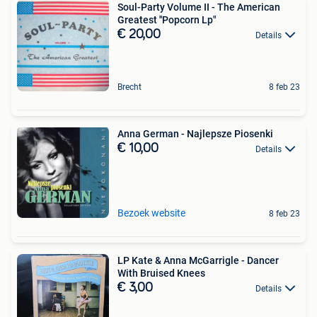
Soul-Party Volume II - The American
Greatest ''Popcorn Lp"
€ 20,00
Details
Brecht
8 feb 23
Anna German - Najlepsze Piosenki
€ 10,00
Details
Bezoek website
8 feb 23
LP Kate & Anna McGarrigle - Dancer
With Bruised Knees
€ 3,00
Details