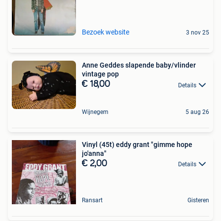
Bezoek website
3 nov 25
Anne Geddes slapende baby/vlinder
vintage pop
€ 18,00
Details
Wijnegem
5 aug 26
Vinyl (45t) eddy grant "gimme hope
jo'anna"
€ 2,00
Details
Ransart
Gisteren