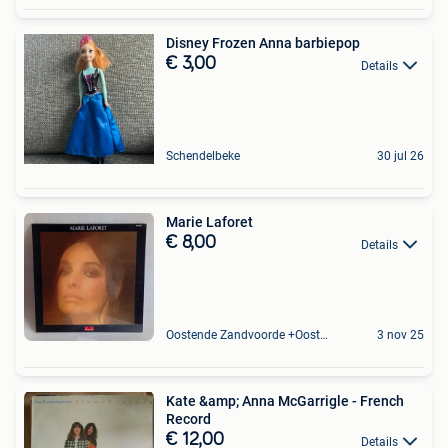
Disney Frozen Anna barbiepop
€ 3,00
Details
Schendelbeke
30 jul 26
Marie Laforet
€ 8,00
Details
Oostende Zandvoorde +Oostende
3 nov 25
Kate &amp; Anna McGarrigle - French
Record
€ 12,00
Details