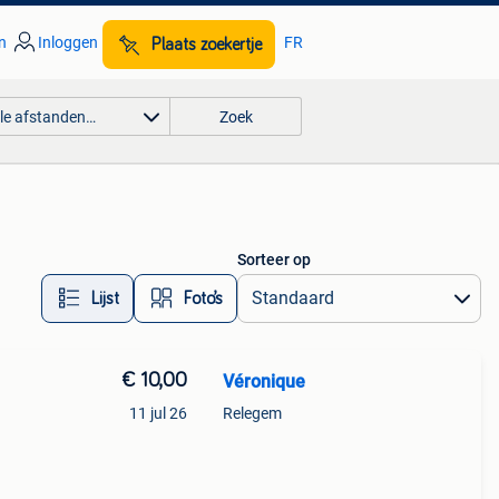
n
Inloggen
FR
Plaats zoekertje
lle afstanden…
Zoek
Sorteer op
Lijst
Foto’s
€ 10,00
Véronique
11 jul 26
Relegem