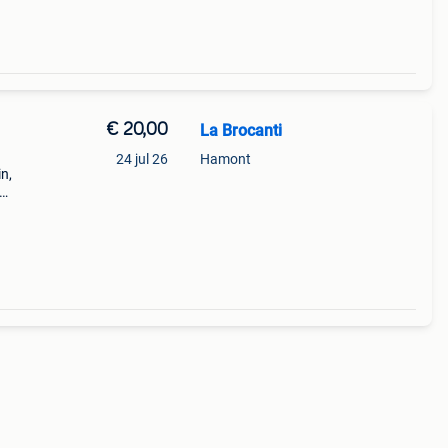
€ 20,00
La Brocanti
,
24 jul 26
Hamont
n,
Le per
 ori