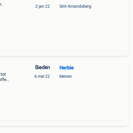
n.
2 jan 22
Sint-Amandsberg
Bieden
Herbie
 tot
6 mei 22
Menen
offen
n