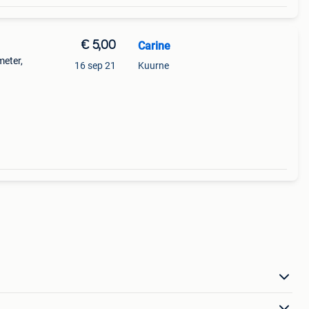
€ 5,00
Carine
eter,
16 sep 21
Kuurne
n bier
chaal