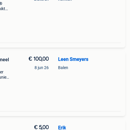
p®
hikt
€ 100,00
Leen Smeyers
ineel
8 jun 26
Balen
er
uniek
t voor
€ 5,00
Erik