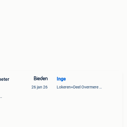
Bieden
Inge
meter
26 jan 26
Lokeren+Deel Overmere En Zele
Dit is
delij