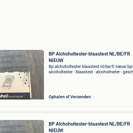
BP Alchoholtester-blaastest NL/BE/FR
NIEUW
Bp alchoholtester-blaastest nl/be/fr nieuw b
alcoholtester - blaastest - alcoholmeter - gesc
voor o.a. Nederland, belgië en frankrijk - usb
oplaadbaar - 10 herbruikbare mondstukjes -
betrouwbaar
Ophalen of Verzenden
BP Alchoholtester-blaastest NL/BE/FR
NIEUW