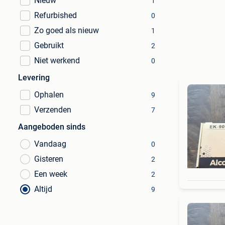
Nieuw
1
Refurbished
0
Zo goed als nieuw
1
Gebruikt
2
Niet werkend
0
Levering
Ophalen
9
Verzenden
7
Aangeboden sinds
Vandaag
0
Gisteren
2
Een week
2
Altijd
9