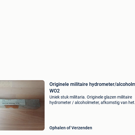
Originele militaire hydrometer/alcohol
WO2
Uniek stuk militaria. Originele glazen militaire
hydrometer / alcoholmeter, afkomstig van het
rössford ordnance depot (brits militair depot). 
een authentiek militair meetinstrument, vermoe
Ophalen of Verzenden