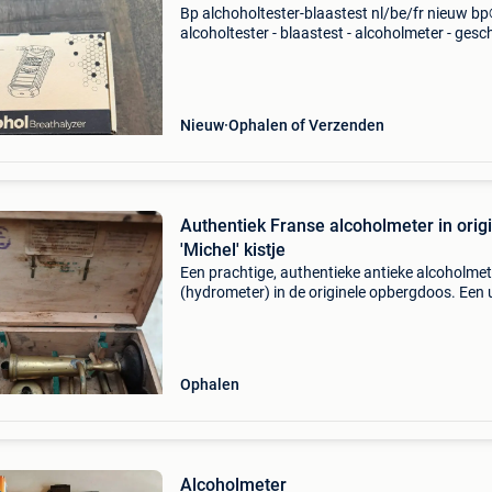
Bp alchoholtester-blaastest nl/be/fr nieuw b
alcoholtester - blaastest - alcoholmeter - gesc
voor o.a. Nederland, belgië en frankrijk - usb
oplaadbaar - 10 herbruikbare mondstukjes -
betrouwbaar
Nieuw
Ophalen of Verzenden
Authentiek Franse alcoholmeter in orig
'Michel' kistje
Een prachtige, authentieke antieke alcoholmet
(hydrometer) in de originele opbergdoos. Een 
stuk wetenschappelijk antiek, destijds gebruik
het meten van het alcoholpercentage.
Ophalen
Alcoholmeter