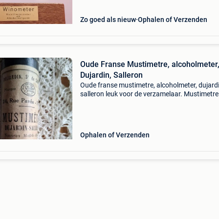
Zo goed als nieuw
Ophalen of Verzenden
Oude Franse Mustimetre, alcoholmeter
Dujardin, Salleron
Oude franse mustimetre, alcoholmeter, dujardi
salleron leuk voor de verzamelaar. Mustimetre
dujardin, sr de salleron. 24 Rue pavee - paris. 
vinum nr 485. Zonder beschrijving, inclusief de
Ophalen of Verzenden