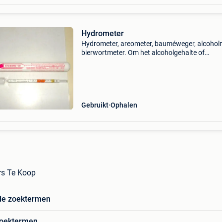
Hydrometer
Hydrometer, areometer, bauméweger, alcoholm
bierwortmeter. Om het alcoholgehalte of
suikergehalte te meten bij het brouwproces va
of wijn. Handig voor de hobbybrouwer. Meets
is in sg.
Gebruikt
Ophalen
rs Te Koop
de zoektermen
zoektermen