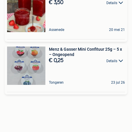
€ 3,50
Details
Assenede
20 mei 21
Menz & Gasser Mini Confituur 25g – 5 x
– Ongeopend
€ 0,25
Details
Tongeren
23 jul 26