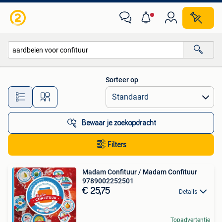
Alle categorieën…
Sorteer op
Alle afstanden…
Bewaar je zoekopdracht
Filters
Madam Confituur / Madam Confituur
9789002252501
€ 25,75
Details
Topadvertentie