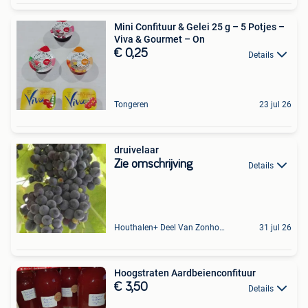
Mini Confituur & Gelei 25 g – 5 Potjes –
Viva & Gourmet – On
€ 0,25
Details
Tongeren
23 jul 26
druivelaar
Zie omschrijving
Details
Houthalen+ Deel Van Zonhoven En Zolder
31 jul 26
Hoogstraten Aardbeienconfituur
€ 3,50
Details