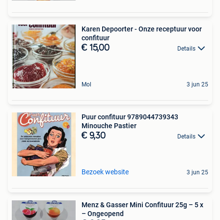
Karen Depoorter - Onze receptuur voor
confituur
€ 15,00
Details
Mol
3 jun 25
Puur confituur 9789044739343
Minouche Pastier
€ 9,30
Details
Bezoek website
3 jun 25
Menz & Gasser Mini Confituur 25g – 5 x
– Ongeopend