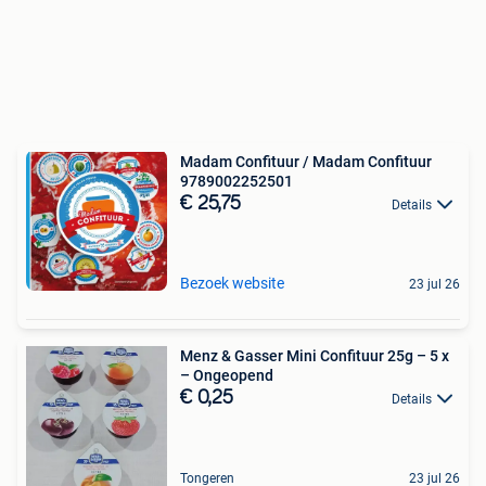
Madam Confituur / Madam Confituur
9789002252501
€ 25,75
Details
Bezoek website
23 jul 26
Menz & Gasser Mini Confituur 25g – 5 x
– Ongeopend
€ 0,25
Details
Tongeren
23 jul 26