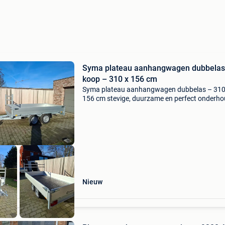
Syma plateau aanhangwagen dubbelas
koop – 310 x 156 cm
Syma plateau aanhangwagen dubbelas – 310
156 cm stevige, duurzame en perfect onderh
syma plateau aanhangwagen met dubbele as
Ideaal voor zowel professioneel gebruik als
particulier transport v
Nieuw