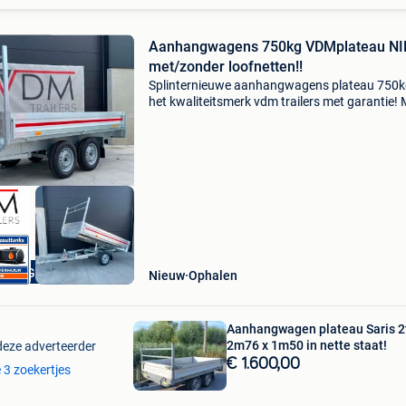
Aanhangwagens 750kg VDMplateau N
met/zonder loofnetten!!
Splinternieuwe aanhangwagens plateau 750k
het kwaliteitsmerk vdm trailers met garantie! 
allemaal sterke knott assen= sterke kwaliteit 
comfort! Verkrijgbaar met/zonder loofnetten!
coc a
UW +GARANTIE
Nieuw
Ophalen
Aanhangwagen plateau Saris 2
2m76 x 1m50 in nette staat!
deze adverteerder
€ 1.600,00
e 3 zoekertjes