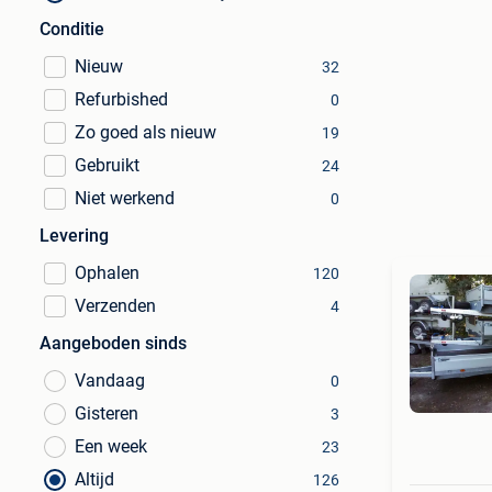
Conditie
Nieuw
32
Refurbished
0
Zo goed als nieuw
19
Gebruikt
24
Niet werkend
0
Levering
Ophalen
120
Verzenden
4
Aangeboden sinds
Vandaag
0
Gisteren
3
Een week
23
Altijd
126