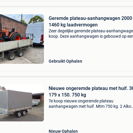
Geremde plateau-aanhangwagen 2000 
1460 kg laadvermogen
Zeer degelijke geremde plateau-aanhangwage
koop. Deze aanhangwagen is gebouwd op ee
zwaar uitgevoerd bcw-chassis en verkeert in
uitzonderlijk nette, direct inzetbare staat. Gee
lichte budgetaanh
Gebruikt
Ophalen
Nieuwe ongeremde plateau met huif. 3
179 x 150. 750 kg
Te koop nieuwe ongeremde plateau
aanhangwagen met huif. Mtm 750 kg. 2 Alko
assen van elk 750 kg. Afm. 3M04 l x 1m79 br 
1m50 h. Binnenkant. Bindogen in de laadvloer
Licht doorlatend dak. Neuswiel en
Nieuw
Ophalen