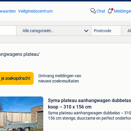
waarden
Veiligheidscentrum
Chat
Meldinge
Alle categorieën…
A
angwagens plateau'
Ontvang meldingen van
 je zoekopdracht
nieuwe zoekresultaten
Syma plateau aanhangwagen dubbelas
koop – 310 x 156 cm
Syma plateau aanhangwagen dubbelas – 310
156 cm stevige, duurzame en perfect onderh
syma plateau aanhangwagen met dubbele as
Ideaal voor zowel professioneel gebruik als