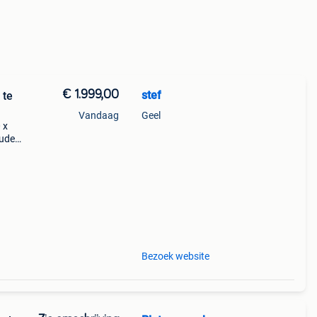
€ 1.999,00
stef
 te
Vandaag
Geel
 x
ouden
.
Bezoek website