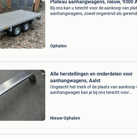
Plateau aanhangwagens, nieuw, 9300 A
Bij ons kan u terecht voor de aankoop van pla
aanhangwagens, zowel ongeremd als geremd 
verschillende afmetingen leverbaar. De
aanhangwagens zijn van belgische makelij (br
constructeur s
Ophalen
Alle herstellingen en onderdelen voor
aanhangwagens, Aalst
Ongeacht het merk of de plaats van aankoop 
aanhangwagen kan je bij ons terecht voor
herstelling van en onderdelen voor je
aanhangwagen. Wij bieden u een zeer ruim 
aanhangwagenonderdelen -
Nieuw
Ophalen