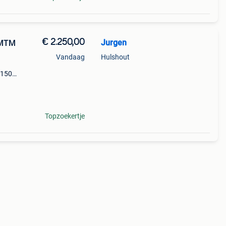
€ 2.250,00
Jurgen
 MTM
Vandaag
Hulshout
 150
 huif:
Topzoekertje