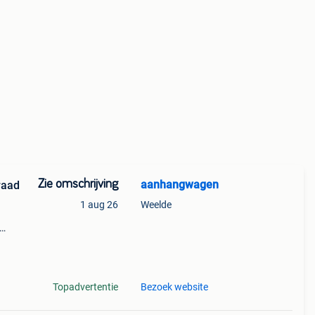
Zie omschrijving
aanhangwagen
raad
1 aug 26
Weelde
ing +
 kg
Topadvertentie
Bezoek website