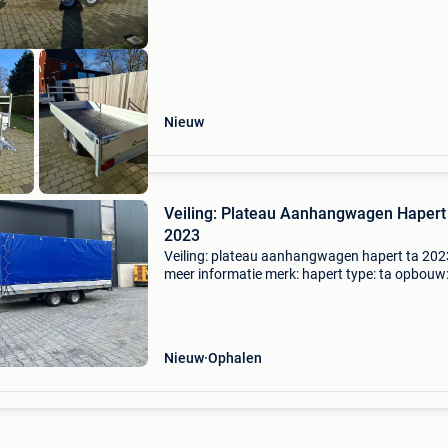
particulier transport v
Nieuw
Veiling: Plateau Aanhangwagen Hapert
2023
Veiling: plateau aanhangwagen hapert ta 202
meer informatie merk: hapert type: ta opbouw
open laadbak bouwjaar: 2023 laadvermogen:
2.000 Kg btw: de getoonde prijs is inclusief bt
btw/marge: btw ver
Nieuw
Ophalen