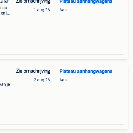
Zie omschrijving
Plateau aanhangwagens
alst
teau
1 aug 26
Aalst
en in
anta,
Zie omschrijving
Plateau aanhangwagens
2 aug 26
Aalst
van je
gamma