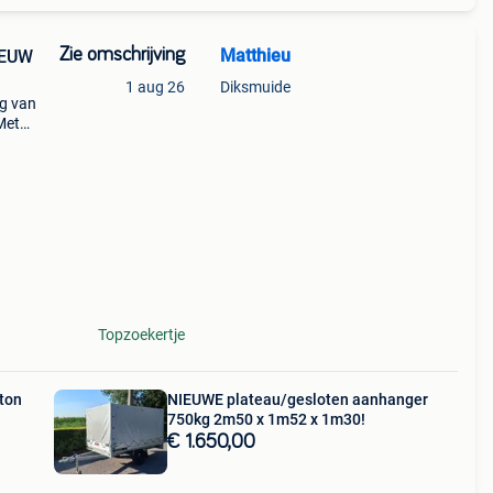
Zie omschrijving
Matthieu
IEUW
1 aug 26
Diksmuide
g van
Met
en
 Met
Topzoekertje
ton
NIEUWE plateau/gesloten aanhanger
750kg 2m50 x 1m52 x 1m30!
€ 1.650,00