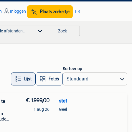
n
Inloggen
FR
Plaats zoekertje
lle afstanden…
Zoek
Sorteer op
Lijst
Foto’s
€ 1.999,00
stef
 te
1 aug 26
Geel
 x
ouden
.