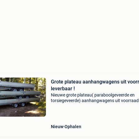
Grote plateau aanhangwagens uit voor
leverbaar !
Nieuwe grote plateau( paraboolgeveerde en
torsiegeveerde) aanhangwagens uit voorraad
leverbaar. Nu ook alle afm. Met parabool veer
schokbrekers) 400 x 202 mtmg 2700 en 3500
(paraboolgeveerd en
Nieuw
Ophalen