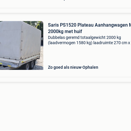
Saris PS1520 Plateau Aanhangwagen
2000kg met huif
Dubbelas geremd totaalgewicht 2000 kg
(laadvermogen 1580 kg) laadruimte 270 cm x
cm hoogte alu borden 30 cm aluborden
scharnierend en afneembaar aan alle 4 kanten
hoogte 160 cm (volledig dem
Zo goed als nieuw
Ophalen