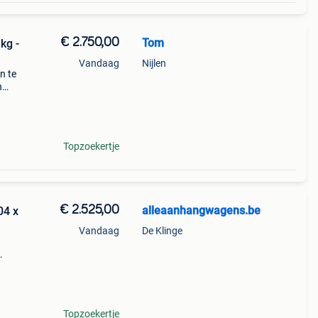
€ 2.750,00
Tom
kg -
Vandaag
Nijlen
n te
n
n
Topzoekertje
€ 2.525,00
alleaanhangwagens.be
04 x
Vandaag
De Klinge
x
.
Topzoekertje