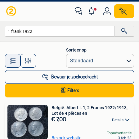
Alle categorieën…
Sorteer op
Alle afstanden…
Bewaar je zoekopdracht
Filters
België. Albert I. 1, 2 Francs 1922/1913,
Lot de 4 pièces en
€ 7,00
Details
Topadvertentie
Bezoek website
3 feb 23