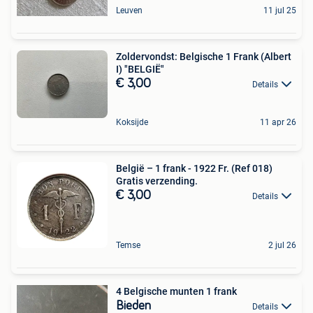
Leuven
11 jul 25
Zoldervondst: Belgische 1 Frank (Albert
I) "BELGIË"
€ 3,00
Details
Koksijde
11 apr 26
België – 1 frank - 1922 Fr. (Ref 018)
Gratis verzending.
€ 3,00
Details
Temse
2 jul 26
4 Belgische munten 1 frank
Bieden
Details