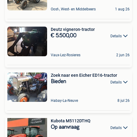
Oost-, West- en Middelbeers
1 aug 26
Deutz vigneron-tractor
€ 5.500,00
Details
Vaux-Lez-Rosieres
2 jun 26
Zoek naar een Eicher ED16-tractor
Bieden
Details
Habay-La-Neuve
8 jul 26
Kubota M5112DTHQ
Op aanvraag
Details