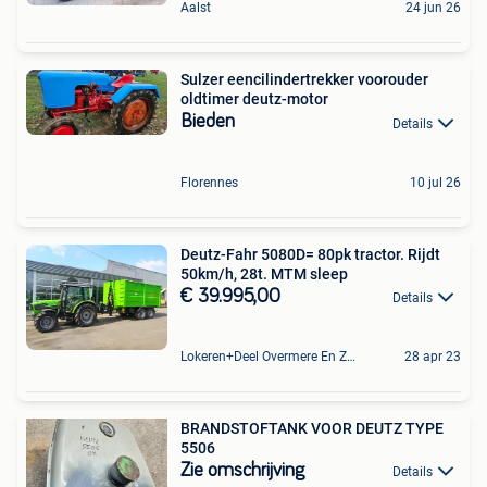
Aalst
24 jun 26
Sulzer eencilindertrekker voorouder
oldtimer deutz-motor
Bieden
Details
Florennes
10 jul 26
Deutz-Fahr 5080D= 80pk tractor. Rijdt
50km/h, 28t. MTM sleep
€ 39.995,00
Details
Lokeren+Deel Overmere En Zele
28 apr 23
BRANDSTOFTANK VOOR DEUTZ TYPE
5506
Zie omschrijving
Details