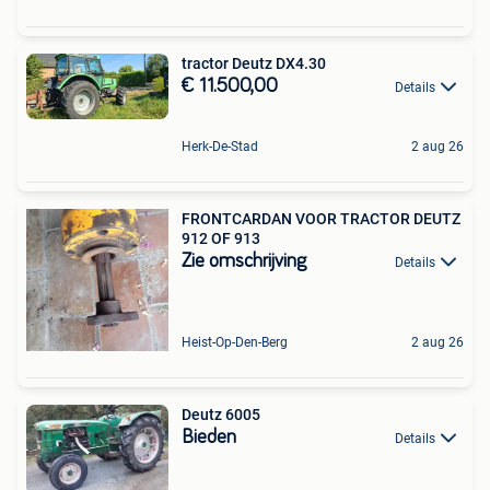
tractor Deutz DX4.30
€ 11.500,00
Details
Herk-De-Stad
2 aug 26
FRONTCARDAN VOOR TRACTOR DEUTZ
912 OF 913
Zie omschrijving
Details
Heist-Op-Den-Berg
2 aug 26
Deutz 6005
Bieden
Details