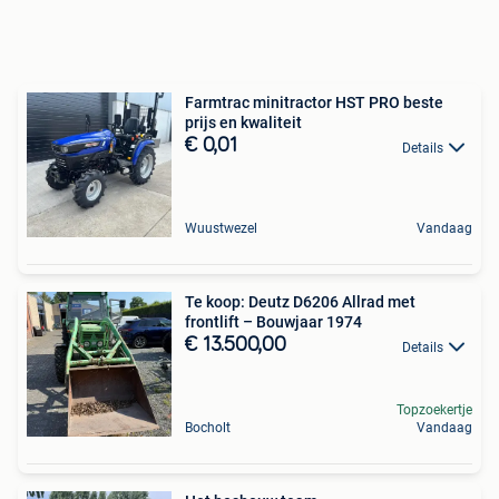
Farmtrac minitractor HST PRO beste
prijs en kwaliteit
€ 0,01
Details
Wuustwezel
Vandaag
Te koop: Deutz D6206 Allrad met
frontlift – Bouwjaar 1974
€ 13.500,00
Details
Topzoekertje
Bocholt
Vandaag