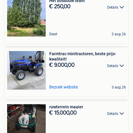
Het bosbouw team
€ 250,00
Details
Diest
3 aug 26
Farmtrac minitractoren, beste prijs-
kwaliteit!
€ 9.000,00
Details
Bezoek website
3 aug 26
ruwterrein maaier
€ 15.000,00
Details