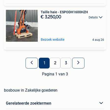
Taille haie - ESPODH1600HZH
€ 3.250,00
Details
Bezoek website
4 aug 26
1
2
3
Pagina 1 van 3
bosbouw in Zakelijke goederen
Gerelateerde zoektermen