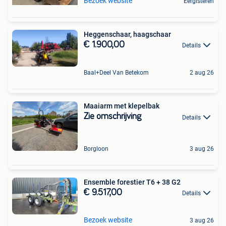
Bezoek website
Eergisteren
Heggenschaar, haagschaar
€ 1.900,00
Details
Baal+Deel Van Betekom
2 aug 26
Maaiarm met klepelbak
Zie omschrijving
Details
Borgloon
3 aug 26
Ensemble forestier T6 + 38 G2
€ 9.517,00
Details
Bezoek website
3 aug 26