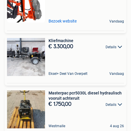
Bezoek website
Vandaag
Kliefmachine
€ 3.300,00
Details
Eksel+ Deel Van Overpelt
Vandaag
Masterpac pcr5030L diesel hydraulisch
vooruit achteruit
€ 1.750,00
Details
Westmalle
4 aug 26