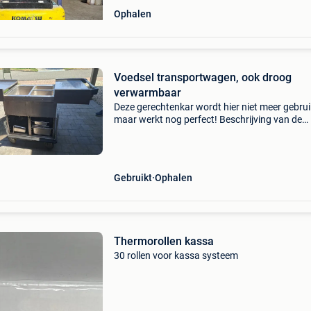
Ophalen
Voedsel transportwagen, ook droog
verwarmbaar
Deze gerechtenkar wordt hier niet meer gebrui
maar werkt nog perfect! Beschrijving van de
website van reiberprofessional, product 168:
aanvoerwagen voor transport en verdeling va
gerechten binnensh
Gebruikt
Ophalen
Thermorollen kassa
30 rollen voor kassa systeem