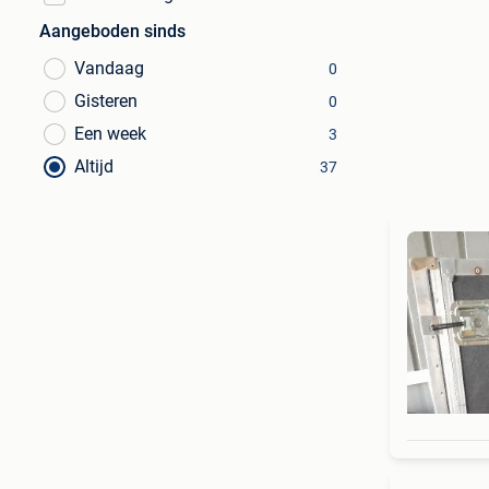
Aangeboden sinds
Vandaag
0
Gisteren
0
Een week
3
Altijd
37