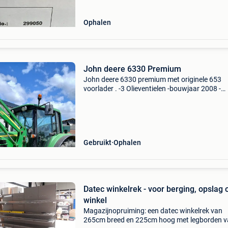
Ophalen
John deere 6330 Premium
John deere 6330 premium met originele 653
voorlader . -3 Olieventielen -bouwjaar 2008 -
werkuren 6680 gaat weg wegens aanschaf
verreiker . Prijs is excl btw meer info 0475/33
Gebruikt
Ophalen
Datec winkelrek - voor berging, opslag 
winkel
Magazijnopruiming: een datec winkelrek van
265cm breed en 225cm hoog met legborden v