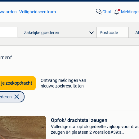
waarden
Veiligheidscentrum
Chat
Meldinge
Zakelijke goederen
A
ernem'
Ontvang meldingen van
 je zoekopdracht
nieuwe zoekresultaten
ederen
Opfok/ drachtstal zeugen
Volledige stal opfok gedeelte vrijloop voor dra
zeugen 84 plaatsen 2 voersilo&#39;s
voerautomaat falcon