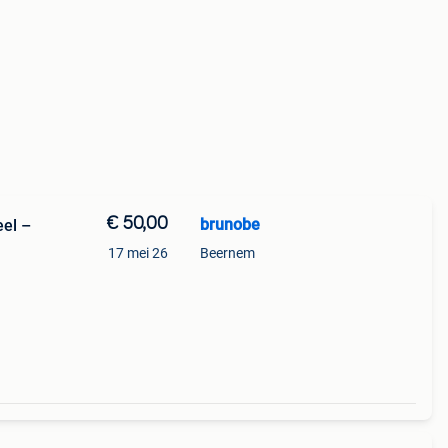
€ 50,00
brunobe
eel –
17 mei 26
Beernem
deaal
io,