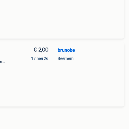
€ 2,00
brunobe
17 mei 26
Beernem
or
 De
oor