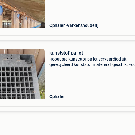
Ophalen
Varkenshouderij
kunststof pallet
Robuuste kunststof pallet vervaardigd uit
gerecycleerd kunststof materiaal, geschikt vo
industrieel gebruik en logistieke toepassingen.
pallet heeft een open roosterstructuur waard
het gewicht
Ophalen