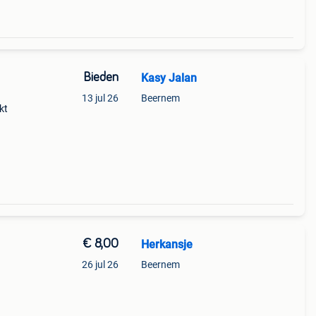
Bieden
Kasy Jalan
13 jul 26
Beernem
kt
n
€ 8,00
Herkansje
26 jul 26
Beernem