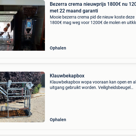
Bezerra crema nieuwprijs 1800€ nu 12
met 22 maand garanti
Mooie bezerra crema pid de nieuw koste deze
1800€ mag weg voor 1200€ de molen en uitkl
lade eventueel ook te koop alles 2 maand oud
verkoop wegens overstap op volautomaat
Ophalen
Klauwbekapbox
Klauwbekapbox wopa vooraan kan open en a
uitgang gebruikt worden. Veiligheidsbeugel
aanwezig 0476725621
Ophalen