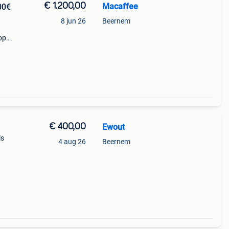
€ 1.200,00
Macaffee
00€
8 jun 26
Beernem
op
€ 400,00
Ewout
ls
4 aug 26
Beernem