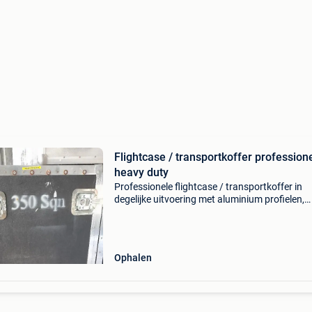
Flightcase / transportkoffer profession
heavy duty
Professionele flightcase / transportkoffer in
degelijke uitvoering met aluminium profielen,
stevige sluitingen en verzonken handgrepen. I
voor transport of stockage van materiaal, aud
licht, e
Ophalen