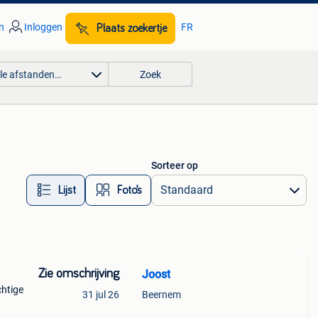
n
Inloggen
FR
Plaats zoekertje
lle afstanden…
Zoek
Sorteer op
Lijst
Foto’s
Zie omschrijving
Joost
chtige
31 jul 26
Beernem