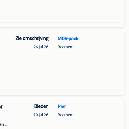
Zie omschrijving
MDV-pack
26 jul 26
Beernem
7175
Bieden
Pier
of
19 jul 26
Beernem
an 60