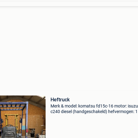
Heftruck
Merk & model: komatsu fd15c-16 motor: isuzu
c240 diesel (handgeschakeld) hefvermogen: 
Kg maximale hefhoogte: 3m doorrijhoogte: 2
bedrijfsuren: 4400u moet weg wegens aanko
zwaardere heftru