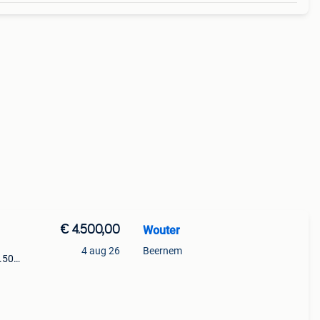
€ 4.500,00
Wouter
4 aug 26
Beernem
1.500
m
op