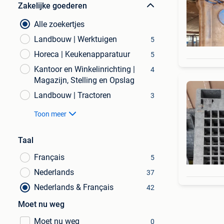
Zakelijke goederen
Alle zoekertjes
Landbouw | Werktuigen
5
Horeca | Keukenapparatuur
5
Kantoor en Winkelinrichting |
4
Magazijn, Stelling en Opslag
Landbouw | Tractoren
3
Toon meer
Taal
Français
5
Nederlands
37
Nederlands & Français
42
Moet nu weg
Moet nu weg
0