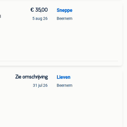
€ 35,00
Sneppe
l
5 aug 26
Beernem
Zie omschrijving
Lieven
31 jul 26
Beernem