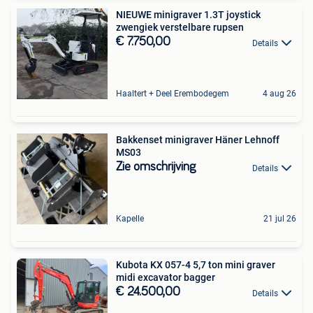
NIEUWE minigraver 1.3T joystick
zwengiek verstelbare rupsen
€ 7.750,00
Details
Haaltert + Deel Erembodegem
4 aug 26
Bakkenset minigraver Häner Lehnoff
MS03
Zie omschrijving
Details
Kapelle
21 jul 26
Kubota KX 057-4 5,7 ton mini graver
midi excavator bagger
€ 24.500,00
Details