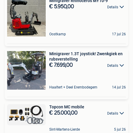
Minigraver Rhinoceros MY10-9
€ 5.950,00
Details
Oostkamp
17 jul 26
Minigraver 1.3T joystick! Zwenkgiek en
rubsverstelling
€ 7.699,00
Details
Haaltert + Deel Erembodegem
14 jul 26
Topcon MC mobile
€ 25.000,00
Details
Sint-Martens-Lierde
5 jul 26