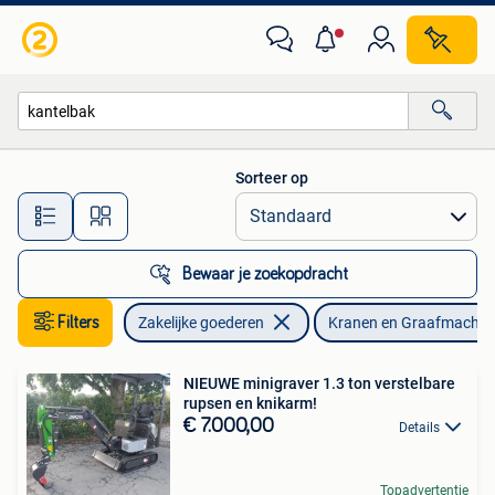
Machines en Bouw | Kranen en Graafmachines
Sorteer op
Alle afstanden…
Bewaar je zoekopdracht
Filters
Zakelijke goederen
Kranen en Graafmachin
NIEUWE minigraver 1.3 ton verstelbare
rupsen en knikarm!
€ 7.000,00
Details
Topadvertentie