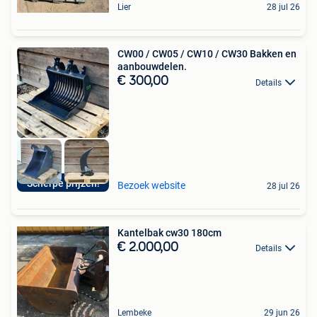
Lier
28 jul 26
CW00 / CW05 / CW10 / CW30 Bakken en
aanbouwdelen.
€ 300,00
Details
Scherpe prijzen!
Bezoek website
28 jul 26
Kantelbak cw30 180cm
€ 2.000,00
Details
Lembeke
29 jun 26