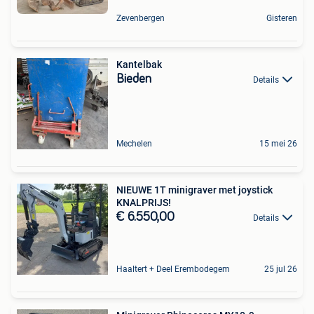
Zevenbergen
Gisteren
Kantelbak
Bieden
Details
Mechelen
15 mei 26
NIEUWE 1T minigraver met joystick
KNALPRIJS!
€ 6.550,00
Details
Haaltert + Deel Erembodegem
25 jul 26