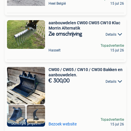
Heel België
15 jul 26
aanbouwdelen CW00 CW05 CW10 Klac
Morrin Alternatik
Zie omschrijving
Details
Topadvertentie
Hasselt
15 jul 26
CW00 / CW05 / CW10 / CW30 Bakken en
aanbouwdelen.
€ 300,00
Details
Topadvertentie
Scherpe prijzen!
Bezoek website
15 jul 26