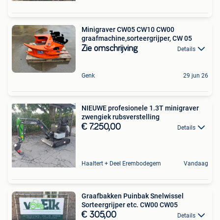
Minigraver CW05 CW10 CW00
graafmachine,sorteergrijper, CW 05
Zie omschrijving
Details
Genk
29 jun 26
NIEUWE profesionele 1.3T minigraver
zwengiek rubsverstelling
€ 7.250,00
Details
Haaltert + Deel Erembodegem
Vandaag
Graafbakken Puinbak Snelwissel
Sorteergrijper etc. CW00 CW05
€ 305,00
Details