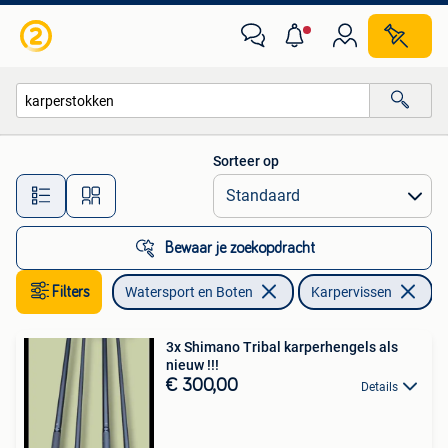
Hengelsport | Karpervissen
Sorteer op
Alle afstanden…
Bewaar je zoekopdracht
Filters
Watersport en Boten
Karpervissen
Ve
3x Shimano Tribal karperhengels als
nieuw !!!
€ 300,00
Details