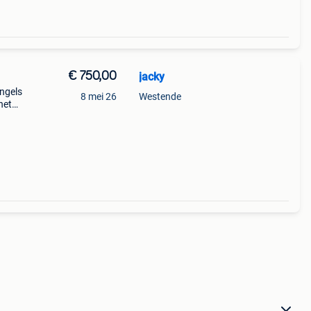
€ 750,00
jacky
engels
8 mei 26
Westende
net
 alle
in