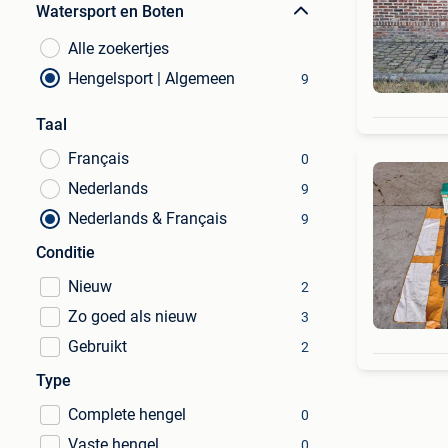
Watersport en Boten
Alle zoekertjes
Hengelsport | Algemeen
9
Taal
Français
0
Nederlands
9
Nederlands & Français
9
Conditie
Nieuw
2
Zo goed als nieuw
3
Gebruikt
2
Type
Complete hengel
0
Vaste hengel
0