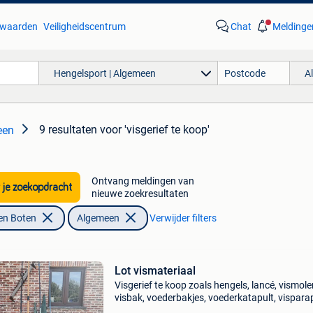
waarden
Veiligheidscentrum
Chat
Meldinge
Hengelsport | Algemeen
A
9 resultaten
voor 'visgerief te koop'
een
Ontvang meldingen van
 je zoekopdracht
nieuwe zoekresultaten
en Boten
Algemeen
Verwijder filters
Lot vismateriaal
Visgerief te koop zoals hengels, lancé, vismole
visbak, voederbakjes, voederkatapult, visparap
dobbers, draagzak,.... Liefst alles in één keer t