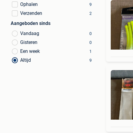
Ophalen
9
Verzenden
2
Aangeboden sinds
Vandaag
0
Gisteren
0
Een week
1
Altijd
9