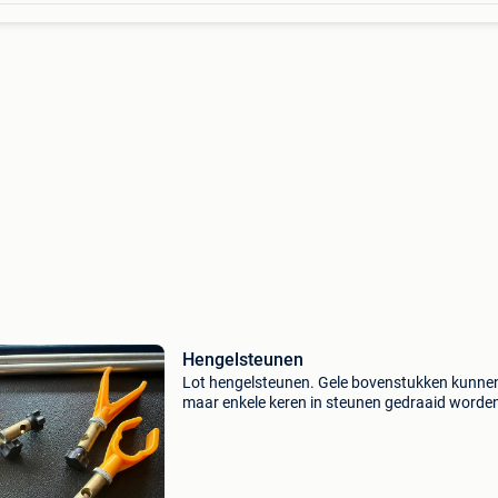
Hengelsteunen
Lot hengelsteunen. Gele bovenstukken kunne
maar enkele keren in steunen gedraaid worde
Maar zeker vast genoeg met contra ring. Niet
originele toebehoren. Maar wel te koop in visge
verkooppunten