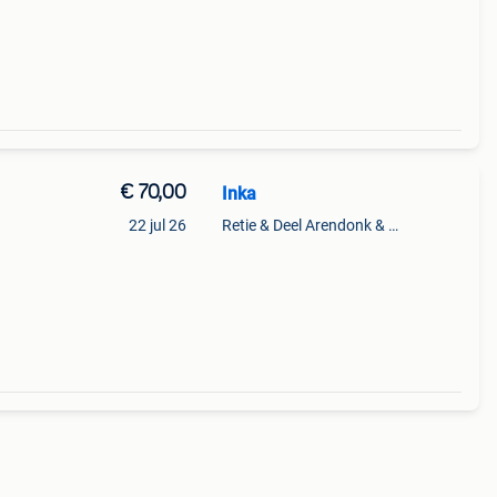
€ 70,00
Inka
22 jul 26
Retie & Deel Arendonk & Oud-Turnhout