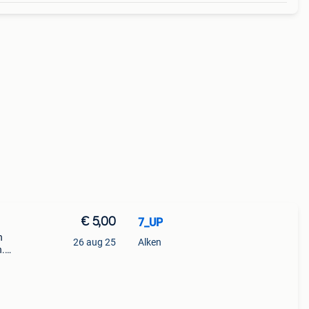
€ 5,00
7_UP
n
26 aug 25
Alken
n.
rief