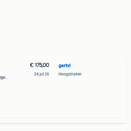
€ 175,00
gertvl
24 jul 26
Hoogstraten
egen