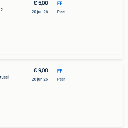
€ 5,00
FF
 2
20 jun 26
Peer
€ 9,00
FF
tueel
20 jun 26
Peer