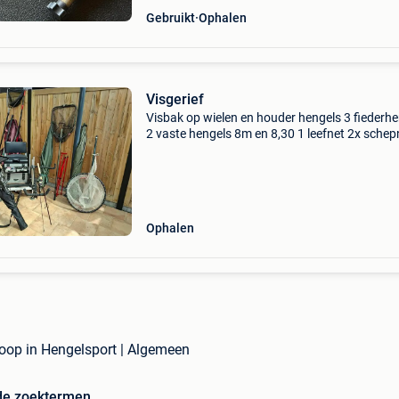
Gebruikt
Ophalen
Visgerief
Visbak op wielen en houder hengels 3 fiederh
2 vaste hengels 8m en 8,30 1 leefnet 2x schep
2x visparaplu&#39;s 1 hengelzak 1x peurvisnet
toebehoren 2x werphengels met molens alles 
Ophalen
 koop in Hengelsport | Algemeen
de zoektermen