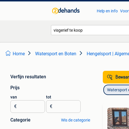
Help en info
Voor
Home
Watersport en Boten
Hengelsport | Algem
Verfijn resultaten
Bewaar
Prijs
Watersport 
van
tot
€
€
Categorie
Wis de categorie