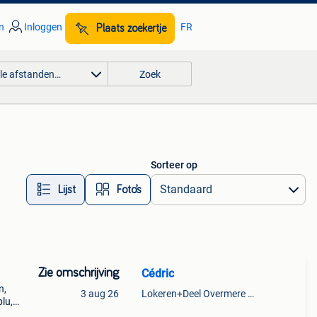
n
Inloggen
FR
Plaats zoekertje
lle afstanden…
Zoek
Sorteer op
Lijst
Foto’s
Zie omschrijving
Cédric
n,
3 aug 26
Lokeren+Deel Overmere En Zele
lu,
e