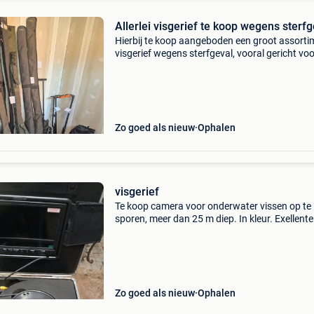
Allerlei visgerief te koop wegens sterfg
Hierbij te koop aangeboden een groot assorti
visgerief wegens sterfgeval, vooral gericht voo
vissen op karper en snoek (roofvis). Alle mater
zijn correct en verzorgd tot bijna nieuw. All
Zo goed als nieuw
Ophalen
visgerief
Te koop camera voor onderwater vissen op te
sporen, meer dan 25 m diep. In kleur. Exellente
staat. Houthalen 0479469406
Zo goed als nieuw
Ophalen