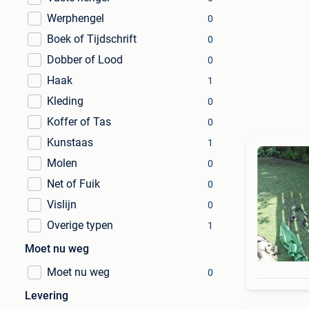
Werphengel
0
Boek of Tijdschrift
0
Dobber of Lood
0
Haak
1
Kleding
0
Koffer of Tas
0
Kunstaas
1
Molen
0
Net of Fuik
0
Vislijn
0
Overige typen
1
Moet nu weg
Moet nu weg
0
Levering