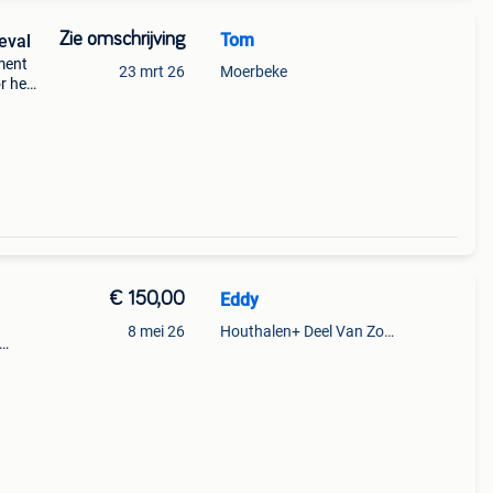
Zie omschrijving
Tom
eval
ment
23 mrt 26
Moerbeke
r het
ialen
€ 150,00
Eddy
8 mei 26
Houthalen+ Deel Van Zonhoven En Zolder