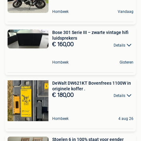
Hombeek
Vandaag
Bose 301 Serie III – zwarte vintage hifi
luidsprekers
€ 160,00
Details
Hombeek
Gisteren
DeWalt DW621KT Bovenfrees 1100W in
originele koffer .
€ 180,00
Details
Hombeek
4 aug 26
Stoelen 6 in 100% staat voor eender