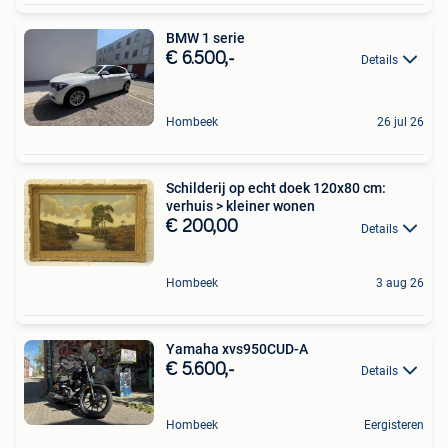
BMW 1 serie
€ 6.500,-
Details
Hombeek
26 jul 26
Schilderij op echt doek 120x80 cm:
verhuis > kleiner wonen
€ 200,00
Details
Hombeek
3 aug 26
Yamaha xvs950CUD-A
€ 5.600,-
Details
Hombeek
Eergisteren