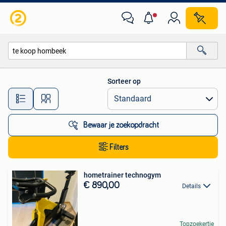
Alle categorieën…
Sorteer op
Alle afstanden…
Bewaar je zoekopdracht
Filters
hometrainer technogym
€ 890,00
Details
Topzoekertje