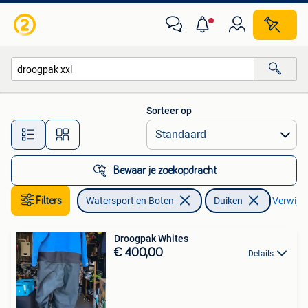
Duiken
Sorteer op
Alle afstanden…
Bewaar je zoekopdracht
Filters
Watersport en Boten
Duiken
Verwijder
Droogpak Whites
€ 400,00
Details