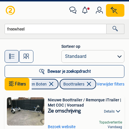
Boottrailers
Sorteer op
Alle afstanden…
Bewaar je zoekopdracht
Watersport en Boten
Filters
Boottrailers
Verwijder filters
Nieuwe Boottrailer / Remorque iTrailer |
Met COC | Voorraad
Zie omschrijving
Details
Topadvertentie
Bezoek website
Vandaag