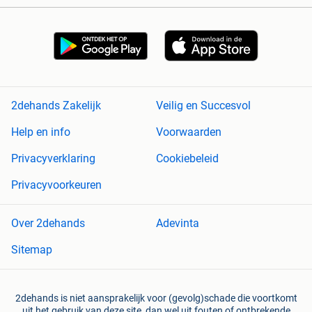
2dehands Zakelijk
Veilig en Succesvol
Help en info
Voorwaarden
Privacyverklaring
Cookiebeleid
Privacyvoorkeuren
Over 2dehands
Adevinta
Sitemap
2dehands is niet aansprakelijk voor (gevolg)schade die voortkomt
uit het gebruik van deze site, dan wel uit fouten of ontbrekende