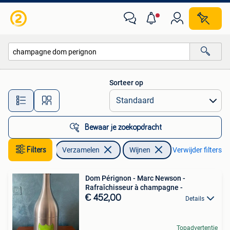
Wijnen
Sorteer op
Alle afstanden…
Bewaar je zoekopdracht
Filters
Verzamelen
Wijnen
Verwijder filters
Dom Pérignon - Marc Newson -
Rafraîchisseur à champagne -
€ 452,00
Details
Topadvertentie