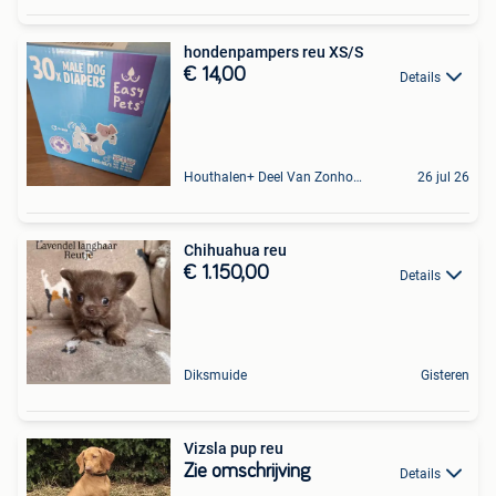
hondenpampers reu XS/S
€ 14,00
Details
Houthalen+ Deel Van Zonhoven En Zolder
26 jul 26
Chihuahua reu
€ 1.150,00
Details
Diksmuide
Gisteren
Vizsla pup reu
Zie omschrijving
Details