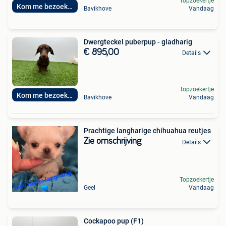
Topzoekertje
Kom me bezoeken
Bavikhove
Vandaag
Dwergteckel puberpup - gladharig
€ 895,00
Details
Topzoekertje
Kom me bezoeken
Bavikhove
Vandaag
Prachtige langharige chihuahua reutjes
Zie omschrijving
Details
Topzoekertje
Geel
Vandaag
Cockapoo pup (F1)