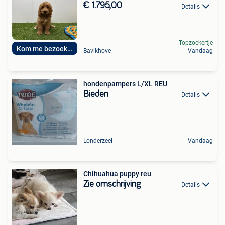
€ 1.795,00
Details
Topzoekertje
Kom me bezoeken
Bavikhove
Vandaag
hondenpampers L/XL REU
Bieden
Details
Londerzeel
Vandaag
Chihuahua puppy reu
Zie omschrijving
Details