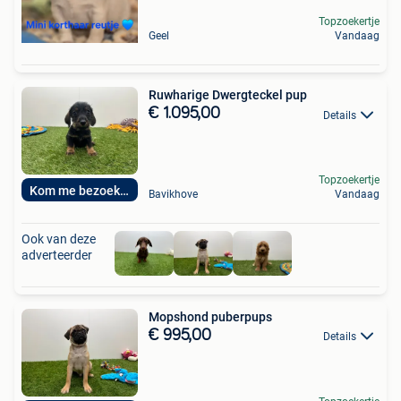
Topzoekertje
Geel
Vandaag
Ruwharige Dwergteckel pup
€ 1.095,00
Details
Topzoekertje
Kom me bezoeken
Bavikhove
Vandaag
Ook van deze
adverteerder
Mopshond puberpups
€ 995,00
Details