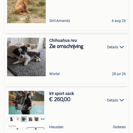
Sint-Amands
4 aug 26
Chihuahua reu
Zie omschrijving
Details
Wortel
28 jul 26
k9 sport sack
€ 260,00
Details
Heusden
Gisteren