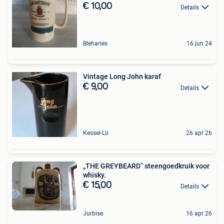
€ 10,00
Details
Bleharies
16 jun 24
Vintage Long John karaf
€ 9,00
Details
Kessel-Lo
26 apr 26
„THE GREYBEARD” steengoedkruik voor
whisky.
€ 15,00
Details
Jurbise
16 apr 26