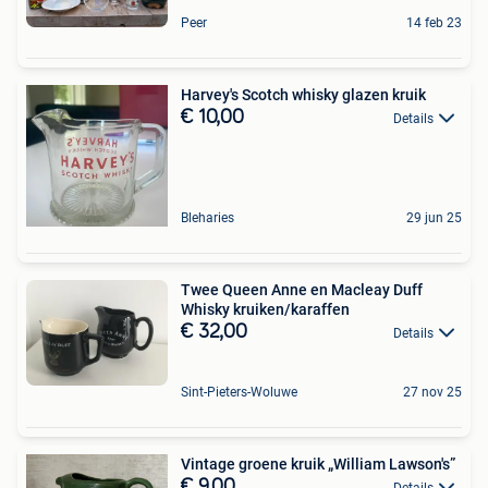
Peer
14 feb 23
Harvey's Scotch whisky glazen kruik
€ 10,00
Details
Bleharies
29 jun 25
Twee Queen Anne en Macleay Duff
Whisky kruiken/karaffen
€ 32,00
Details
Sint-Pieters-Woluwe
27 nov 25
Vintage groene kruik „William Lawson's”
€ 9,00
Details