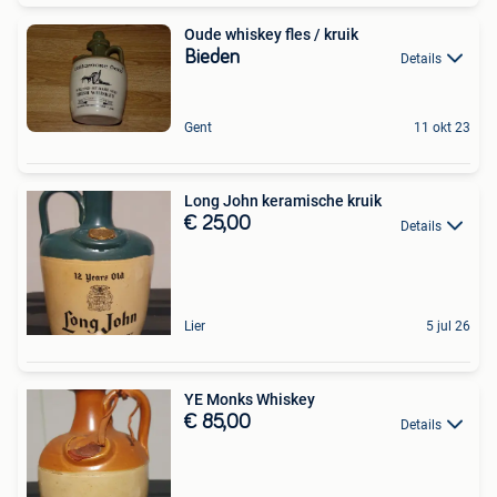
Oude whiskey fles / kruik
Bieden
Details
Gent
11 okt 23
Long John keramische kruik
€ 25,00
Details
Lier
5 jul 26
YE Monks Whiskey
€ 85,00
Details