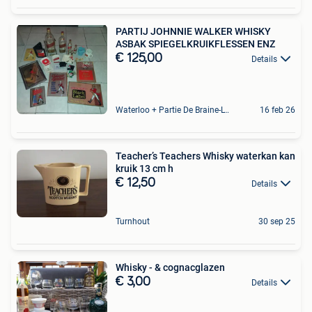
PARTIJ JOHNNIE WALKER WHISKY
ASBAK SPIEGELKRUIKFLESSEN ENZ
€ 125,00
Details
Waterloo + Partie De Braine-L'Alleud, De Ohain
16 feb 26
Teacher’s Teachers Whisky waterkan kan
kruik 13 cm h
€ 12,50
Details
Turnhout
30 sep 25
Whisky - & cognacglazen
€ 3,00
Details